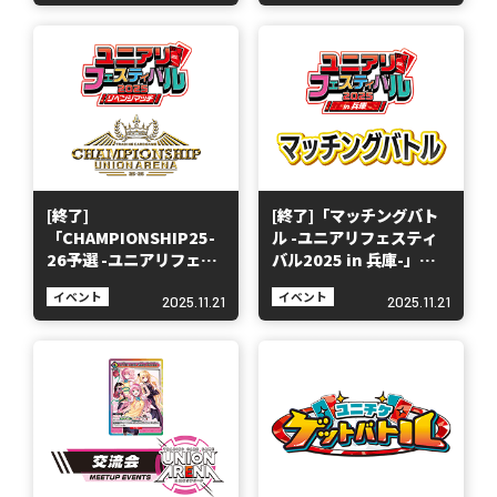
[終了]
[終了]「マッチングバト
「CHAMPIONSHIP25-
ル -ユニアリフェスティ
26予選 -ユニアリフェス
バル2025 in 兵庫-」を公
ティバル2025 リベンジ
開
イベント
イベント
マッチ-」を公開
2025.11.21
2025.11.21