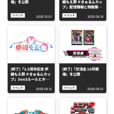
催」を公開
織もえ祭 ＃きゅるんカッ
プ」配信情報と物販情報
を更新
イベント
イベント
2025.10.01
2025.09.19
[終了]「2.5周年記念 伊
[終了]「交流会 10月開
織もえ祭 ＃きゅるんカッ
催」を公開
プ」3on3ルールとタイ
ムスケジュールを更新
イベント
イベント
2025.09.12
2025.09.01