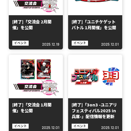
[終了]「交流会 2月開
[終了]「ユニチケゲット
催」を公開
バトル 1月開催」を公開
イベント
イベント
2025.12.19
2025.12.01
[終了]「交流会 1月開
[終了]「3on3 -ユニアリ
催」を公開
フェスティバル2025 in
兵庫-」配信情報を更新
イベント
イベント
2025.12.01
2025.12.01