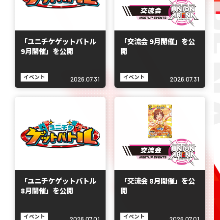
「ユニチケゲットバトル
「交流会 9月開催」を公
9月開催」を公開
開
イベント
イベント
2026.07.31
2026.07.31
「ユニチケゲットバトル
「交流会 8月開催」を公
8月開催」を公開
開
イベント
イベント
2026.07.01
2026.07.01