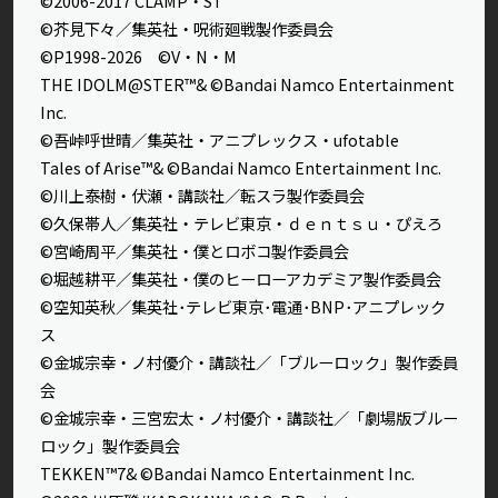
©2006-2017 CLAMP・ST
©芥見下々／集英社・呪術廻戦製作委員会
©P1998-2026 ©V・N・M
THE IDOLM@STER™& ©Bandai Namco Entertainment
Inc.
©吾峠呼世晴／集英社・アニプレックス・ufotable
Tales of Arise™& ©Bandai Namco Entertainment Inc.
©川上泰樹・伏瀬・講談社／転スラ製作委員会
©久保帯人／集英社・テレビ東京・ｄｅｎｔｓｕ・ぴえろ
©宮崎周平／集英社・僕とロボコ製作委員会
©堀越耕平／集英社・僕のヒーローアカデミア製作委員会
©空知英秋／集英社･テレビ東京･電通･BNP･アニプレック
ス
©金城宗幸・ノ村優介・講談社／「ブルーロック」製作委員
会
©金城宗幸・三宮宏太・ノ村優介・講談社／「劇場版ブルー
ロック」製作委員会
TEKKEN™7& ©Bandai Namco Entertainment Inc.