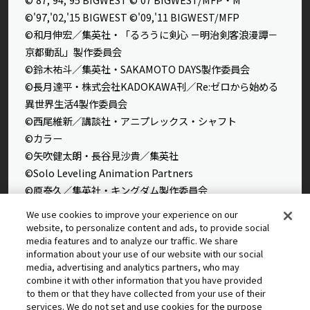
©'97,'02,'15 BIGWEST ©'09,'11 BIGWEST/MFP
©和月伸宏／集英社・「るろうに剣心 －明治剣客浪漫譚－
京都動乱」製作委員会
©鈴木祐斗／集英社・SAKAMOTO DAYS製作委員会
©長月達平・株式会社KADOKAWA刊／Re:ゼロから始める
異世界生活4製作委員会
©西尾維新／講談社・アニプレックス・シャフト
©カラー
©矢吹健太朗・長谷見沙貴／集英社
©Solo Leveling Animation Partners
©原泰久／集英社・キングダム製作委員会
©石田スイ／集英社・東京喰種製作委員会
We use cookies to improve your experience on our
©石田スイ／集英社・東京喰種：re製作委員会
website, to personalize content and ads, to provide social
media features and to analyze our traffic. We share
©外薗健／集英社
information about your use of our website with our social
©タカヒロ・竹村洋平／集英社・魔防隊広報部
media, advertising and analytics partners, who may
©高橋留美子／小学館・読売テレビ・サンライズ 2009
combine it with other information that you have provided
©藤本タツキ／集英社・ＭＡＰＰＡ
to them or that they have collected from your use of their
services. We do not set and use cookies for the purpose