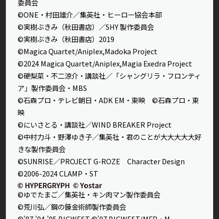
委員会
©ONE・村田雄介／集英社・ヒーロー協会本部
©実樹ぶきみ（秋田書店）／SHY 製作委員会
©実樹ぶきみ（秋田書店）2019
©Magica Quartet/Aniplex,Madoka Project
©2024 Magica Quartet/Aniplex,Magia Exedra Project
©硬梨菜・不二涼介・講談社／「シャングリラ・フロンティ
ア」製作委員会・MBS
©石森プロ・テレビ朝日・ADK EM・東映 ©石森プロ・東
映
©にいさとる・講談社／WIND BREAKER Project
©中村力斗・野澤ゆき子／集英社・君のことが大大大大大好
きな製作委員会
©SUNRISE／PROJECT G-ROZE Character Design
©2006-2024 CLAMP・ST
©ゆでたまご／集英社・キン肉マン製作委員会
©荒川弘／鋼の錬金術師製作委員会
©'87,'94,'95 BIGWEST ©'07 BIGWEST/MFP・M