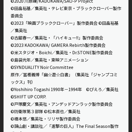
©2020 川原礫/KADOKAWA/SAO-P Project
©田畠裕基／集英社・テレビ東京・ブラッククローバー製作
委員会
©2023「映画ブラッククローバー」製作委員会 ©田畠裕基
／集英社
©古舘春一／集英社・「ハイキュー!!」製作委員会
©2023 KADOKAWA/ GAMERA Rebirth製作委員会
©米スタジオ・Boichi／集英社・Dr.STONE製作委員会
©島袋光年／集英社・東映アニメーション
©SYNDUALITY Noir Committee
原作／冨樫義博「幽☆遊☆白書」（集英社「ジャンプコミ
ックス」刊）
©Yoshihiro Togashi 1990年－1994年 ©ぴえろ／集英社
©SHIFT UP CORP.
©戸塚慶文／集英社・アンデッドアンラック製作委員会
©防衛隊第３部隊 ©松本直也／集英社
©橋本悠／集英社・リリサ製作委員会
©諫山創・講談社／「進撃の巨人」The Final Season製作