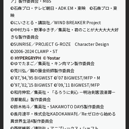
ア」製作委員会・MBS
©石森プロ・テレビ朝日・ADK EM・東映 ©石森プロ・東
映
©にいさとる・講談社／WIND BREAKER Project
©中村力斗・野澤ゆき子／集英社・君のことが大大大大大好
きな製作委員会
©SUNRISE／PROJECT G-ROZE Character Design
©2006-2024 CLAMP・ST
©ゆでたまご／集英社・キン肉マン製作委員会
©荒川弘／鋼の錬金術師製作委員会
©'87,'94,'95 BIGWEST ©'07 BIGWEST/MFP・M
©'97,'02,'15 BIGWEST ©'09,'11 BIGWEST/MFP
©和月伸宏／集英社・「るろうに剣心 －明治剣客浪漫譚－
京都動乱」製作委員会
©鈴木祐斗／集英社・SAKAMOTO DAYS製作委員会
©長月達平・株式会社KADOKAWA刊／Re:ゼロから始める
異世界生活4製作委員会
©西尾維新／講談社・アニプレックス・シャフト