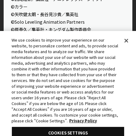
©カラー
©矢吹健太朗・長谷見沙貴／集英社
©Solo Leveling Animation Partners
©原泰久／集英社・キングダム製作委員会
©石田スイ／集英社・東京喰種製作委員会
We use cookies to improve your experience on our
©石田スイ／集英社・東京喰種：re製作委員会
website, to personalize content and ads, to provide social
media features and to analyze our traffic. We share
©外薗健／集英社
information about your use of our website with our social
©タカヒロ・竹村洋平／集英社・魔防隊広報部
media, advertising and analytics partners, who may
©高橋留美子／小学館・読売テレビ・サンライズ 2009
combine it with other information that you have provided
to them or that they have collected from your use of their
©藤本タツキ／集英社・ＭＡＰＰＡ
services. We do not set and use cookies for the purpose
© 2025 MAPPA／チェンソーマンプロジェクト ©藤本タツ
of improving your website experience or advertisement
キ／集英社
or social media features or web access analytics for our
©星野桂／集英社
users under 16 years of age. Please click “Reject All
Cookies” if you are below the age of 16. Please click
©理不尽な孫の手/MFブックス/「無職転生Ⅲ」製作委員会
“Accept All Cookies” if you are 16 years of age or older,
©逢沢大介・KADOKAWA刊／シャドウガーデン
and accept all cookies. To customize your cookie settings,
©中島かずき・今石洋之・プロジェクト「グレンラガン」
please click “Cookie Settings”.
Privacy Policy
COOKIES SETTINGS
©2011 5pb.／Nitroplus 未来ガジェット研究所