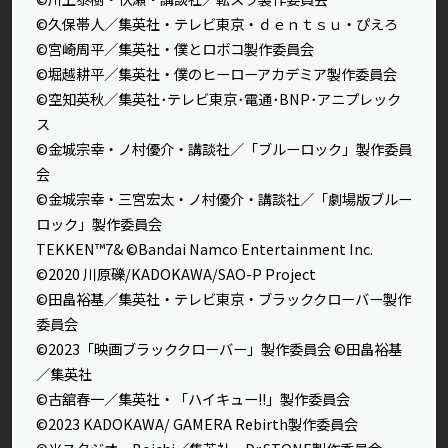
©久保帯人／集英社・テレビ東京・ｄｅｎｔｓｕ・ぴえろ
©宮崎周平／集英社・僕とロボコ製作委員会
©堀越耕平／集英社・僕のヒーローアカデミア製作委員会
©空知英秋／集英社･テレビ東京･電通･BNP･アニプレック
ス
©金城宗幸・ノ村優介・講談社／「ブルーロック」製作委員
会
©金城宗幸・三宮宏太・ノ村優介・講談社／「劇場版ブルー
ロック」製作委員会
TEKKEN™7& ©Bandai Namco Entertainment Inc.
©2020 川原礫/KADOKAWA/SAO-P Project
©田畠裕基／集英社・テレビ東京・ブラッククローバー製作
委員会
©2023「映画ブラッククローバー」製作委員会 ©田畠裕基
／集英社
©古舘春一／集英社・「ハイキュー!!」製作委員会
©2023 KADOKAWA/ GAMERA Rebirth製作委員会