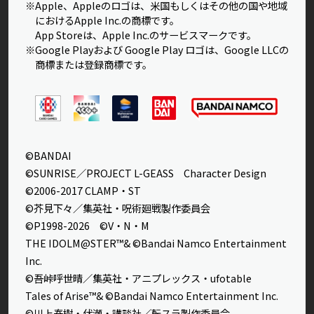
※Apple、Appleのロゴは、米国もしくはその他の国や地域
におけるApple Inc.の商標です。
App Storeは、Apple Inc.のサービスマークです。
※Google Playおよび Google Play ロゴは、Google LLCの
商標または登録商標です。
©BANDAI
©SUNRISE／PROJECT L-GEASS Character Design
©2006-2017 CLAMP・ST
©芥見下々／集英社・呪術廻戦製作委員会
©P1998-2026 ©V・N・M
THE IDOLM@STER™& ©Bandai Namco Entertainment
Inc.
©吾峠呼世晴／集英社・アニプレックス・ufotable
Tales of Arise™& ©Bandai Namco Entertainment Inc.
©川上泰樹・伏瀬・講談社／転スラ製作委員会