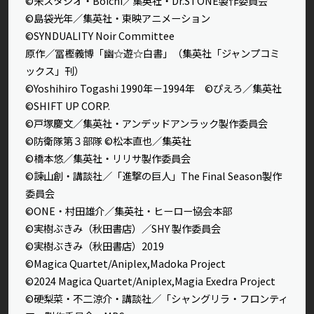
©米スタジオ・Boichi／集英社・Dr.STONE製作委員会
©島袋光年／集英社・東映アニメーション
©SYNDUALITY Noir Committee
原作／冨樫義博「幽☆遊☆白書」（集英社「ジャンプコミ
ックス」刊）
©Yoshihiro Togashi 1990年－1994年 ©ぴえろ／集英社
©SHIFT UP CORP.
©戸塚慶文／集英社・アンデッドアンラック製作委員会
©防衛隊第３部隊 ©松本直也／集英社
©橋本悠／集英社・リリサ製作委員会
©諫山創・講談社／「進撃の巨人」The Final Season製作
委員会
©ONE・村田雄介／集英社・ヒーロー協会本部
©実樹ぶきみ（秋田書店）／SHY 製作委員会
©実樹ぶきみ（秋田書店）2019
©Magica Quartet/Aniplex,Madoka Project
©2024 Magica Quartet/Aniplex,Magia Exedra Project
©硬梨菜・不二涼介・講談社／「シャングリラ・フロンティ