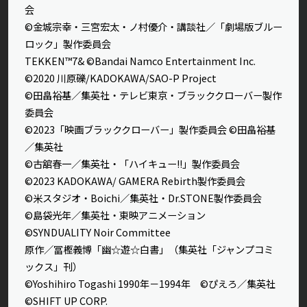
会
©金城宗幸・三宮宏太・ノ村優介・講談社／「劇場版ブルー
ロック」製作委員会
TEKKEN™7& ©Bandai Namco Entertainment Inc.
©2020 川原礫/KADOKAWA/SAO-P Project
©田畠裕基／集英社・テレビ東京・ブラッククローバー製作
委員会
©2023「映画ブラッククローバー」製作委員会 ©田畠裕基
／集英社
©古舘春一／集英社・「ハイキュー!!」製作委員会
©2023 KADOKAWA/ GAMERA Rebirth製作委員会
©米スタジオ・Boichi／集英社・Dr.STONE製作委員会
©島袋光年／集英社・東映アニメーション
©SYNDUALITY Noir Committee
原作／冨樫義博「幽☆遊☆白書」（集英社「ジャンプコミ
ックス」刊）
©Yoshihiro Togashi 1990年－1994年 ©ぴえろ／集英社
©SHIFT UP CORP.