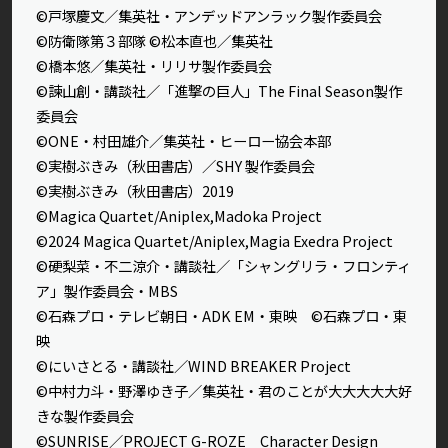
©戸塚慶文／集英社・アンデッドアンラック製作委員会
©防衛隊第３部隊 ©松本直也／集英社
©橋本悠／集英社・リリサ製作委員会
©諫山創・講談社／「進撃の巨人」The Final Season製作
委員会
©ONE・村田雄介／集英社・ヒーロー協会本部
©実樹ぶきみ（秋田書店）／SHY 製作委員会
©実樹ぶきみ（秋田書店）2019
©Magica Quartet/Aniplex,Madoka Project
©2024 Magica Quartet/Aniplex,Magia Exedra Project
©硬梨菜・不二涼介・講談社／「シャングリラ・フロンティ
ア」製作委員会・MBS
©石森プロ・テレビ朝日・ADK EM・東映 ©石森プロ・東
映
©にいさとる・講談社／WIND BREAKER Project
©中村力斗・野澤ゆき子／集英社・君のことが大大大大大好
きな製作委員会
©SUNRISE／PROJECT G-ROZE Character Design