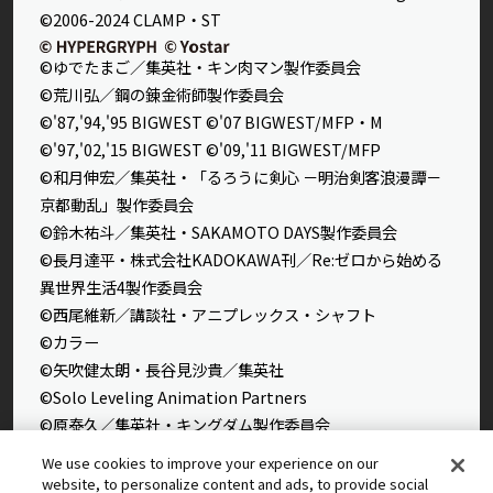
©2006-2024 CLAMP・ST
©ゆでたまご／集英社・キン肉マン製作委員会
©荒川弘／鋼の錬金術師製作委員会
©'87,'94,'95 BIGWEST ©'07 BIGWEST/MFP・M
©'97,'02,'15 BIGWEST ©'09,'11 BIGWEST/MFP
©和月伸宏／集英社・「るろうに剣心 －明治剣客浪漫譚－
京都動乱」製作委員会
©鈴木祐斗／集英社・SAKAMOTO DAYS製作委員会
©長月達平・株式会社KADOKAWA刊／Re:ゼロから始める
異世界生活4製作委員会
©西尾維新／講談社・アニプレックス・シャフト
©カラー
©矢吹健太朗・長谷見沙貴／集英社
©Solo Leveling Animation Partners
©原泰久／集英社・キングダム製作委員会
©石田スイ／集英社・東京喰種製作委員会
We use cookies to improve your experience on our
©石田スイ／集英社・東京喰種：re製作委員会
website, to personalize content and ads, to provide social