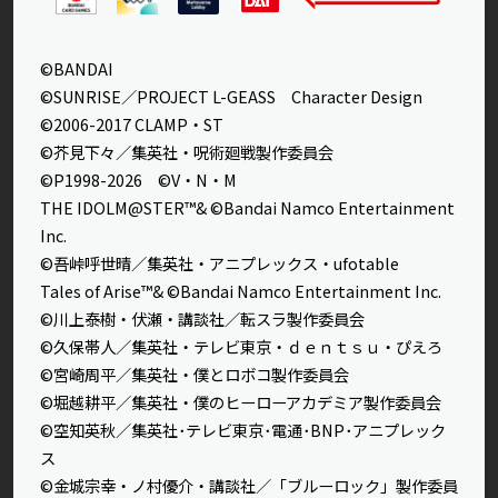
©BANDAI
©SUNRISE／PROJECT L-GEASS Character Design
©2006-2017 CLAMP・ST
©芥見下々／集英社・呪術廻戦製作委員会
©P1998-2026 ©V・N・M
THE IDOLM@STER™& ©Bandai Namco Entertainment
Inc.
©吾峠呼世晴／集英社・アニプレックス・ufotable
Tales of Arise™& ©Bandai Namco Entertainment Inc.
©川上泰樹・伏瀬・講談社／転スラ製作委員会
©久保帯人／集英社・テレビ東京・ｄｅｎｔｓｕ・ぴえろ
©宮崎周平／集英社・僕とロボコ製作委員会
©堀越耕平／集英社・僕のヒーローアカデミア製作委員会
©空知英秋／集英社･テレビ東京･電通･BNP･アニプレック
ス
©金城宗幸・ノ村優介・講談社／「ブルーロック」製作委員