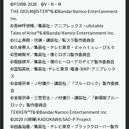
©P1998-2026 ©V・N・M
THE IDOLM@STER™& ©Bandai Namco Entertainment
Inc.
©吾峠呼世晴／集英社・アニプレックス・ufotable
Tales of Arise™& ©Bandai Namco Entertainment Inc.
©川上泰樹・伏瀬・講談社／転スラ製作委員会
©久保帯人／集英社・テレビ東京・ｄｅｎｔｓｕ・ぴえろ
©宮崎周平／集英社・僕とロボコ製作委員会
©堀越耕平／集英社・僕のヒーローアカデミア製作委員会
©空知英秋／集英社･テレビ東京･電通･BNP･アニプレック
ス
©金城宗幸・ノ村優介・講談社／「ブルーロック」製作委員
会
©金城宗幸・三宮宏太・ノ村優介・講談社／「劇場版ブルー
ロック」製作委員会
TEKKEN™7& ©Bandai Namco Entertainment Inc.
©2020 川原礫/KADOKAWA/SAO-P Project
©田畠裕基／集英社・テレビ東京・ブラッククローバー製作