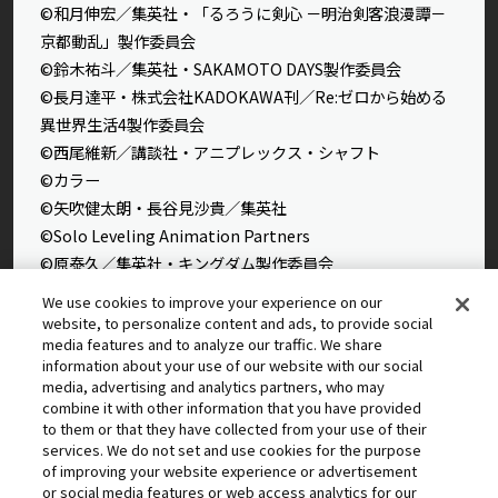
©和月伸宏／集英社・「るろうに剣心 －明治剣客浪漫譚－
京都動乱」製作委員会
©鈴木祐斗／集英社・SAKAMOTO DAYS製作委員会
©長月達平・株式会社KADOKAWA刊／Re:ゼロから始める
異世界生活4製作委員会
©西尾維新／講談社・アニプレックス・シャフト
©カラー
©矢吹健太朗・長谷見沙貴／集英社
©Solo Leveling Animation Partners
©原泰久／集英社・キングダム製作委員会
©石田スイ／集英社・東京喰種製作委員会
We use cookies to improve your experience on our
©石田スイ／集英社・東京喰種：re製作委員会
website, to personalize content and ads, to provide social
media features and to analyze our traffic. We share
©外薗健／集英社
information about your use of our website with our social
©タカヒロ・竹村洋平／集英社・魔防隊広報部
media, advertising and analytics partners, who may
©高橋留美子／小学館・読売テレビ・サンライズ 2009
combine it with other information that you have provided
to them or that they have collected from your use of their
©藤本タツキ／集英社・ＭＡＰＰＡ
services. We do not set and use cookies for the purpose
© 2025 MAPPA／チェンソーマンプロジェクト ©藤本タツ
of improving your website experience or advertisement
キ／集英社
or social media features or web access analytics for our