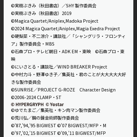
©実樹ぶきみ（秋田書店）／SHY 製作委員会
©実樹ぶきみ（秋田書店）2019
©Magica Quartet/Aniplex,Madoka Project
©2024 Magica Quartet/Aniplex,Magia Exedra Project
©硬梨菜・不二涼介・講談社／「シャングリラ・フロンティ
ア」製作委員会・MBS
©石森プロ・テレビ朝日・ADK EM・東映 ©石森プロ・東
映
©にいさとる・講談社／WIND BREAKER Project
©中村力斗・野澤ゆき子／集英社・君のことが大大大大大好
きな製作委員会
©SUNRISE／PROJECT G-ROZE Character Design
©2006-2024 CLAMP・ST
©ゆでたまご／集英社・キン肉マン製作委員会
©荒川弘／鋼の錬金術師製作委員会
©'87,'94,'95 BIGWEST ©'07 BIGWEST/MFP・M
©'97,'02,'15 BIGWEST ©'09,'11 BIGWEST/MFP