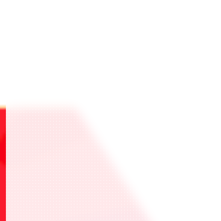
https://account.bandainamcoid.com/family-
group.html