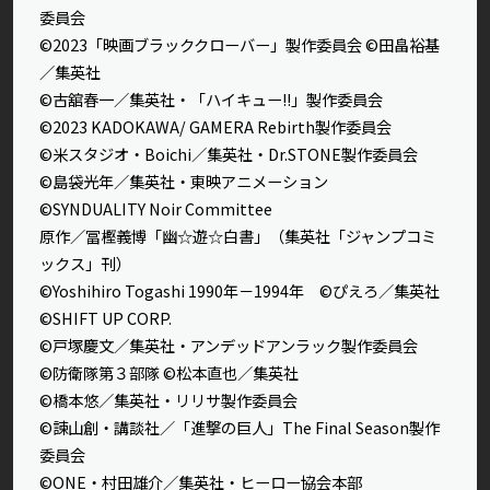
委員会
©2023「映画ブラッククローバー」製作委員会 ©田畠裕基
／集英社
©古舘春一／集英社・「ハイキュー!!」製作委員会
©2023 KADOKAWA/ GAMERA Rebirth製作委員会
©米スタジオ・Boichi／集英社・Dr.STONE製作委員会
©島袋光年／集英社・東映アニメーション
©SYNDUALITY Noir Committee
原作／冨樫義博「幽☆遊☆白書」（集英社「ジャンプコミ
ックス」刊）
©Yoshihiro Togashi 1990年－1994年 ©ぴえろ／集英社
©SHIFT UP CORP.
©戸塚慶文／集英社・アンデッドアンラック製作委員会
©防衛隊第３部隊 ©松本直也／集英社
©橋本悠／集英社・リリサ製作委員会
©諫山創・講談社／「進撃の巨人」The Final Season製作
委員会
©ONE・村田雄介／集英社・ヒーロー協会本部