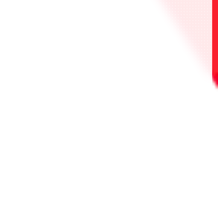
大会のルールはオフィシャルルールにそって開催
されます。
オフィシャルルールやQ&Aをよく読んでから参加
しましょう。