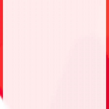
「WINNERver.」