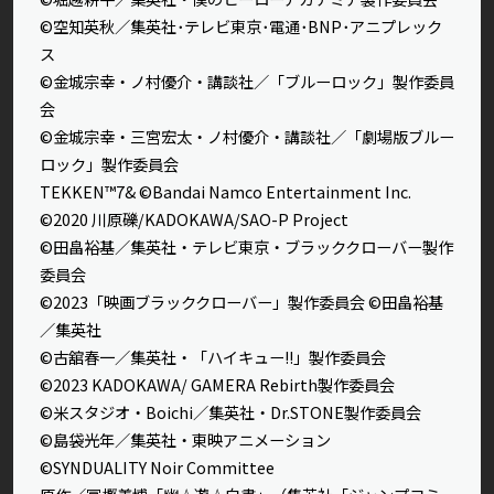
©空知英秋／集英社･テレビ東京･電通･BNP･アニプレック
ス
©金城宗幸・ノ村優介・講談社／「ブルーロック」製作委員
会
©金城宗幸・三宮宏太・ノ村優介・講談社／「劇場版ブルー
ロック」製作委員会
TEKKEN™7& ©Bandai Namco Entertainment Inc.
©2020 川原礫/KADOKAWA/SAO-P Project
©田畠裕基／集英社・テレビ東京・ブラッククローバー製作
委員会
©2023「映画ブラッククローバー」製作委員会 ©田畠裕基
／集英社
©古舘春一／集英社・「ハイキュー!!」製作委員会
©2023 KADOKAWA/ GAMERA Rebirth製作委員会
©米スタジオ・Boichi／集英社・Dr.STONE製作委員会
©島袋光年／集英社・東映アニメーション
©SYNDUALITY Noir Committee