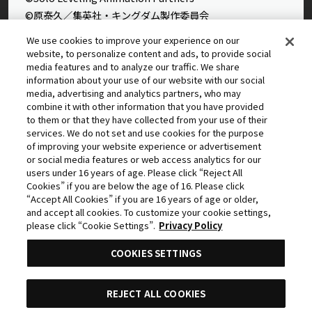
©原泰久／集英社・キングダム製作委員会
©石田スイ／集英社・東京喰種製作委員会
We use cookies to improve your experience on our
©石田スイ／集英社・東京喰種：re製作委員会
website, to personalize content and ads, to provide social
media features and to analyze our traffic. We share
©外薗健／集英社
information about your use of our website with our social
©タカヒロ・竹村洋平／集英社・魔防隊広報部
media, advertising and analytics partners, who may
©高橋留美子／小学館・読売テレビ・サンライズ 2009
combine it with other information that you have provided
©藤本タツキ／集英社・ＭＡＰＰＡ
to them or that they have collected from your use of their
services. We do not set and use cookies for the purpose
© 2025 MAPPA／チェンソーマンプロジェクト ©藤本タツ
of improving your website experience or advertisement
キ／集英社
or social media features or web access analytics for our
©星野桂／集英社
users under 16 years of age. Please click “Reject All
Cookies” if you are below the age of 16. Please click
©理不尽な孫の手/MFブックス/「無職転生Ⅲ」製作委員会
“Accept All Cookies” if you are 16 years of age or older,
©逢沢大介・KADOKAWA刊／シャドウガーデン
and accept all cookies. To customize your cookie settings,
©中島かずき・今石洋之・プロジェクト「グレンラガン」
please click “Cookie Settings”.
Privacy Policy
COOKIES SETTINGS
©2011 5pb.／Nitroplus 未来ガジェット研究所
©2007,2008,2009 谷川 流・いとうのいぢ／SOS団
©河下水希／集英社
REJECT ALL COOKIES
©荒木飛呂彦&LUCKY LAND COMMUNICATIONS/集英社・