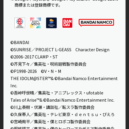
商標または登録商標です。
©BANDAI
©SUNRISE／PROJECT L-GEASS Character Design
©2006-2017 CLAMP・ST
©芥見下々／集英社・呪術廻戦製作委員会
©P1998-2026 ©V・N・M
THE IDOLM@STER™& ©Bandai Namco Entertainment
Inc.
©吾峠呼世晴／集英社・アニプレックス・ufotable
Tales of Arise™& ©Bandai Namco Entertainment Inc.
©川上泰樹・伏瀬・講談社／転スラ製作委員会
©久保帯人／集英社・テレビ東京・ｄｅｎｔｓｕ・ぴえろ
©宮崎周平／集英社・僕とロボコ製作委員会
©堀越耕平／集英社・僕のヒーローアカデミア製作委員会