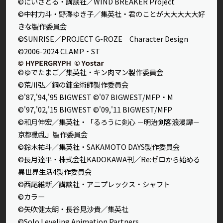
©にいさとる・講談社／WIND BREAKER Project
©中村力斗・野澤ゆき子／集英社・君のことが大大大大大好
きな製作委員会
©SUNRISE／PROJECT G-ROZE Character Design
©2006-2024 CLAMP・ST
©ゆでたまご／集英社・キン肉マン製作委員会
©荒川弘／鋼の錬金術師製作委員会
©'87,'94,'95 BIGWEST ©'07 BIGWEST/MFP・M
©'97,'02,'15 BIGWEST ©'09,'11 BIGWEST/MFP
©和月伸宏／集英社・「るろうに剣心 －明治剣客浪漫譚－
京都動乱」製作委員会
©鈴木祐斗／集英社・SAKAMOTO DAYS製作委員会
©長月達平・株式会社KADOKAWA刊／Re:ゼロから始める
異世界生活4製作委員会
©西尾維新／講談社・アニプレックス・シャフト
©カラー
©矢吹健太朗・長谷見沙貴／集英社
©Solo Leveling Animation Partners