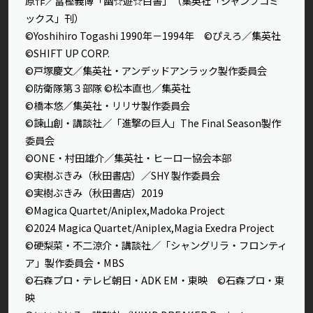
原作／冨樫義博「幽☆遊☆白書」（集英社「ジャンプコミ
ックス」刊）
©Yoshihiro Togashi 1990年－1994年 ©ぴえろ／集英社
©SHIFT UP CORP.
©戸塚慶文／集英社・アンデッドアンラック製作委員会
©防衛隊第３部隊 ©松本直也／集英社
©橋本悠／集英社・リリサ製作委員会
©諫山創・講談社／「進撃の巨人」The Final Season製作
委員会
©ONE・村田雄介／集英社・ヒーロー協会本部
©実樹ぶきみ（秋田書店）／SHY 製作委員会
©実樹ぶきみ（秋田書店）2019
©Magica Quartet/Aniplex,Madoka Project
©2024 Magica Quartet/Aniplex,Magia Exedra Project
©硬梨菜・不二涼介・講談社／「シャングリラ・フロンティ
ア」製作委員会・MBS
©石森プロ・テレビ朝日・ADK EM・東映 ©石森プロ・東
映