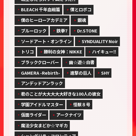
BLEACH 千年血戦篇
僕とロボコ
僕のヒーローアカデミア
銀魂
ブルーロック
鉄拳7
Dr.STONE
ソードアート・オンライン
SYNDUALITY Noir
トリコ
勝利の女神：NIKKE
ハイキュー‼
ブラッククローバー
幽☆遊☆白書
GAMERA -Rebirth-
進撃の巨人
SHY
アンデッドアンラック
君のことが大大大大大好きな100人の彼女
学園アイドルマスター
怪獣８号
仮面ライダー
アークナイツ
魔法少女まどか☆マギカ
シャングリラ・フロンティア