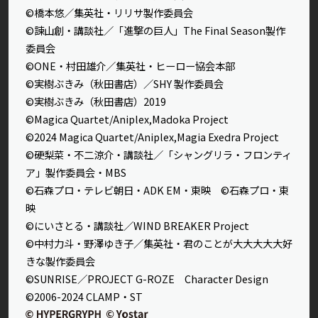
©橋本悠／集英社・リリサ製作委員会
©諫山創・講談社／「進撃の巨人」The Final Season製作
委員会
©ONE・村田雄介／集英社・ヒーロー協会本部
©実樹ぶきみ（秋田書店）／SHY 製作委員会
©実樹ぶきみ（秋田書店）2019
©Magica Quartet/Aniplex,Madoka Project
©2024 Magica Quartet/Aniplex,Magia Exedra Project
©硬梨菜・不二涼介・講談社／「シャングリラ・フロンティ
ア」製作委員会・MBS
©石森プロ・テレビ朝日・ADK EM・東映 ©石森プロ・東
映
©にいさとる・講談社／WIND BREAKER Project
©中村力斗・野澤ゆき子／集英社・君のことが大大大大大好
きな製作委員会
©SUNRISE／PROJECT G-ROZE Character Design
©2006-2024 CLAMP・ST