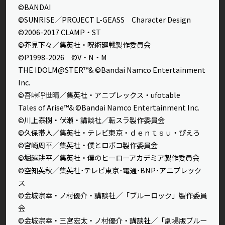
©BANDAI
©SUNRISE／PROJECT L-GEASS Character Design
©2006-2017 CLAMP・ST
©芥見下々／集英社・呪術廻戦製作委員会
©P1998-2026 ©V・N・M
THE IDOLM@STER™& ©Bandai Namco Entertainment
Inc.
©吾峠呼世晴／集英社・アニプレックス・ufotable
Tales of Arise™& ©Bandai Namco Entertainment Inc.
©川上泰樹・伏瀬・講談社／転スラ製作委員会
©久保帯人／集英社・テレビ東京・ｄｅｎｔｓｕ・ぴえろ
©宮崎周平／集英社・僕とロボコ製作委員会
©堀越耕平／集英社・僕のヒーローアカデミア製作委員会
©空知英秋／集英社･テレビ東京･電通･BNP･アニプレック
ス
©金城宗幸・ノ村優介・講談社／「ブルーロック」製作委員
会
©金城宗幸・三宮宏太・ノ村優介・講談社／「劇場版ブルー