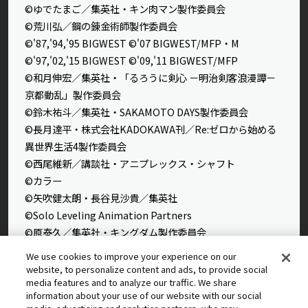
©ゆでたまご／集英社・キン肉マン製作委員会
©荒川弘／鋼の錬金術師製作委員会
©'87,'94,'95 BIGWEST ©'07 BIGWEST/MFP・M
©'97,'02,'15 BIGWEST ©'09,'11 BIGWEST/MFP
©和月伸宏／集英社・「るろうに剣心 －明治剣客浪漫譚－
京都動乱」製作委員会
©鈴木祐斗／集英社・SAKAMOTO DAYS製作委員会
©長月達平・株式会社KADOKAWA刊／Re:ゼロから始める
異世界生活4製作委員会
©西尾維新／講談社・アニプレックス・シャフト
©カラー
©矢吹健太朗・長谷見沙貴／集英社
©Solo Leveling Animation Partners
©原泰久／集英社・キングダム製作委員会
©石田スイ／集英社・東京喰種製作委員会
We use cookies to improve your experience on our
©石田スイ／集英社・東京喰種：re製作委員会
website, to personalize content and ads, to provide social
media features and to analyze our traffic. We share
©外薗健／集英社
information about your use of our website with our social
©タカヒロ・竹村洋平／集英社・魔防隊広報部