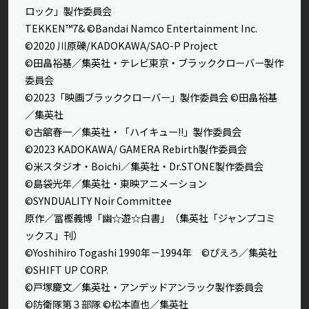
ロック」製作委員会
TEKKEN™7& ©Bandai Namco Entertainment Inc.
©2020 川原礫/KADOKAWA/SAO-P Project
©田畠裕基／集英社・テレビ東京・ブラッククローバー製作
委員会
©2023「映画ブラッククローバー」製作委員会 ©田畠裕基
／集英社
©古舘春一／集英社・「ハイキュー!!」製作委員会
©2023 KADOKAWA/ GAMERA Rebirth製作委員会
©米スタジオ・Boichi／集英社・Dr.STONE製作委員会
©島袋光年／集英社・東映アニメーション
©SYNDUALITY Noir Committee
原作／冨樫義博「幽☆遊☆白書」（集英社「ジャンプコミ
ックス」刊）
©Yoshihiro Togashi 1990年－1994年 ©ぴえろ／集英社
©SHIFT UP CORP.
©戸塚慶文／集英社・アンデッドアンラック製作委員会
©防衛隊第３部隊 ©松本直也／集英社