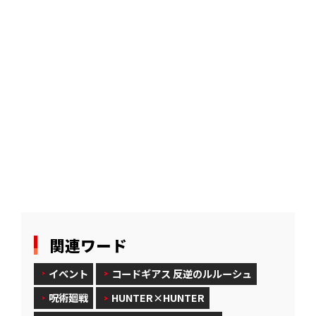
BANDAI TCG+ ご紹介サイト
バンダイナムコID
BANDAI CARDS
関連ワード
イベント
コードギアス 反逆のルルーシュ
呪術廻戦
HUNTER×HUNTER