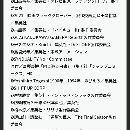
©田畠裕基／集英社・テレビ東京・ブラッククローバー製作
委員会
©2023「映画ブラッククローバー」製作委員会 ©田畠裕基
／集英社
©古舘春一／集英社・「ハイキュー!!」製作委員会
©2023 KADOKAWA/ GAMERA Rebirth製作委員会
©米スタジオ・Boichi／集英社・Dr.STONE製作委員会
©島袋光年／集英社・東映アニメーション
©SYNDUALITY Noir Committee
原作／冨樫義博「幽☆遊☆白書」（集英社「ジャンプコミ
ックス」刊）
©Yoshihiro Togashi 1990年－1994年 ©ぴえろ／集英社
©SHIFT UP CORP.
©戸塚慶文／集英社・アンデッドアンラック製作委員会
©防衛隊第３部隊 ©松本直也／集英社
©橋本悠／集英社・リリサ製作委員会
©諫山創・講談社／「進撃の巨人」The Final Season製作
委員会