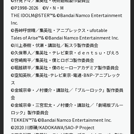
©芥見下々／集英社・呪術廻戦製作委員会
©P1998-2026 ©V・N・M
THE IDOLM@STER™& ©Bandai Namco Entertainment
Inc.
©吾峠呼世晴／集英社・アニプレックス・ufotable
Tales of Arise™& ©Bandai Namco Entertainment Inc.
©川上泰樹・伏瀬・講談社／転スラ製作委員会
©久保帯人／集英社・テレビ東京・ｄｅｎｔｓｕ・ぴえろ
©宮崎周平／集英社・僕とロボコ製作委員会
©堀越耕平／集英社・僕のヒーローアカデミア製作委員会
©空知英秋／集英社･テレビ東京･電通･BNP･アニプレック
ス
©金城宗幸・ノ村優介・講談社／「ブルーロック」製作委員
会
©金城宗幸・三宮宏太・ノ村優介・講談社／「劇場版ブルー
ロック」製作委員会
TEKKEN™7& ©Bandai Namco Entertainment Inc.
©2020 川原礫/KADOKAWA/SAO-P Project