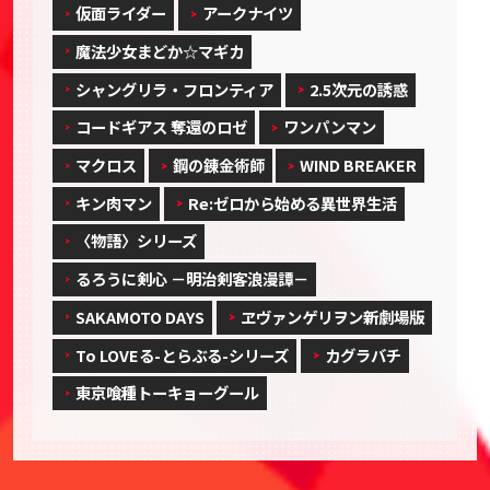
仮面ライダー
アークナイツ
魔法少女まどか☆マギカ
シャングリラ・フロンティア
2.5次元の誘惑
コードギアス 奪還のロゼ
ワンパンマン
マクロス
鋼の錬金術師
WIND BREAKER
キン肉マン
Re:ゼロから始める異世界生活
〈物語〉シリーズ
るろうに剣心 －明治剣客浪漫譚－
SAKAMOTO DAYS
ヱヴァンゲリヲン新劇場版
To LOVEる-とらぶる-シリーズ
カグラバチ
東京喰種トーキョーグール