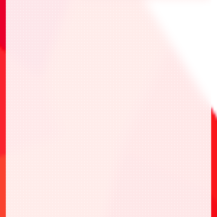
・UAPR/TLR-P-001 To LOVEる-とらぶる-
Memory of Heroines