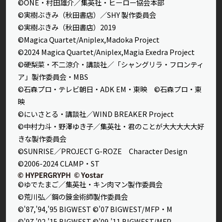
©ONE・村田雄介／集英社・ヒーロー協会本部
©実樹ぶきみ（秋田書店）／SHY 製作委員会
©実樹ぶきみ（秋田書店）2019
©Magica Quartet/Aniplex,Madoka Project
©2024 Magica Quartet/Aniplex,Magia Exedra Project
©硬梨菜・不二涼介・講談社／「シャングリラ・フロンティ
ア」製作委員会・MBS
©石森プロ・テレビ朝日・ADK EM・東映 ©石森プロ・東
映
©にいさとる・講談社／WIND BREAKER Project
©中村力斗・野澤ゆき子／集英社・君のことが大大大大大好
きな製作委員会
©SUNRISE／PROJECT G-ROZE Character Design
©2006-2024 CLAMP・ST
©ゆでたまご／集英社・キン肉マン製作委員会
©荒川弘／鋼の錬金術師製作委員会
©'87,'94,'95 BIGWEST ©'07 BIGWEST/MFP・M
©'97,'02,'15 BIGWEST ©'09,'11 BIGWEST/MFP