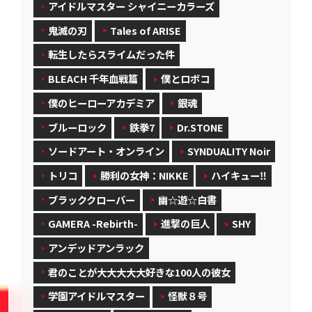
アイドルマスター シャイニーカラーズ
鬼滅の刃
Tales of ARISE
転生したらスライムだった件
BLEACH 千年血戦篇
僕とロボコ
僕のヒーローアカデミア
銀魂
ブルーロック
鉄拳7
Dr.STONE
ソードアート・オンライン
SYNDUALITY Noir
トリコ
勝利の女神：NIKKE
ハイキュー‼
ブラッククローバー
幽☆遊☆白書
GAMERA -Rebirth-
進撃の巨人
SHY
アンデッドアンラック
君のことが大大大大大好きな100人の彼女
学園アイドルマスター
怪獣８号