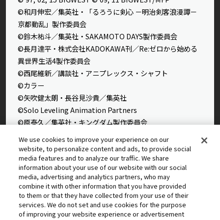
©和月伸宏／集英社・「るろうに剣心 －明治剣客浪漫譚－
京都動乱」製作委員会
©鈴木祐斗／集英社・SAKAMOTO DAYS製作委員会
©長月達平・株式会社KADOKAWA刊／Re:ゼロから始める
異世界生活4製作委員会
©西尾維新／講談社・アニプレックス・シャフト
©カラー
©矢吹健太朗・長谷見沙貴／集英社
©Solo Leveling Animation Partners
©原泰久／集英社・キングダム製作委員会
©石田スイ／集英社・東京喰種製作委員会
We use cookies to improve your experience on our
©石田スイ／集英社・東京喰種：re製作委員会
website, to personalize content and ads, to provide social
media features and to analyze our traffic. We share
©外薗健／集英社
information about your use of our website with our social
©タカヒロ・竹村洋平／集英社・魔防隊広報部
media, advertising and analytics partners, who may
©高橋留美子／小学館・読売テレビ・サンライズ 2009
combine it with other information that you have provided
to them or that they have collected from your use of their
©藤本タツキ／集英社・ＭＡＰＰＡ
services. We do not set and use cookies for the purpose
© 2025 MAPPA／チェンソーマンプロジェクト ©藤本タツ
of improving your website experience or advertisement