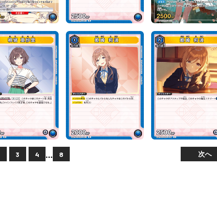
...
次へ
2
3
4
8