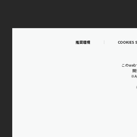
推奨環境
COOKIES 
このwe
開
※A