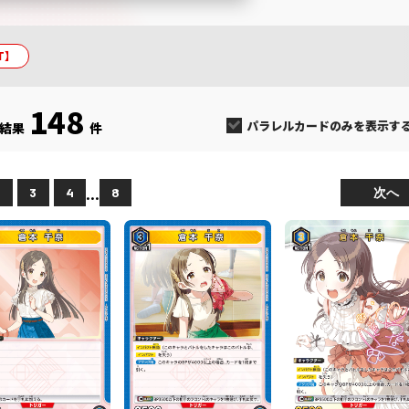
T】
148
パラレルカードのみを表示す
結果
件
...
次へ
2
3
4
8