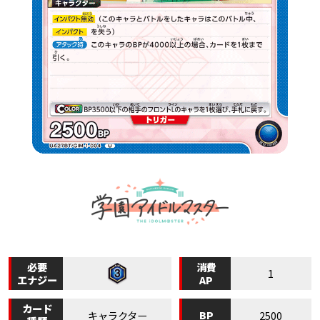
必要
消費
1
エナジー
AP
カード
BP
キャラクター
2500