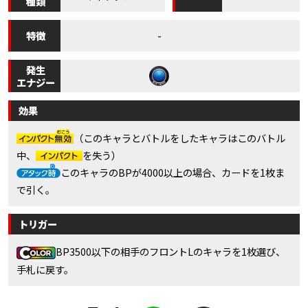
種類
特徴
-
発生
エナジー
効果
（このキャラとバトルをしたキャラはこのバトル
中、
を失う）
このキャラのBPが4000以上の場合、カードを1枚ま
で引く。
トリガー
BP3500以下の相手のフロントLのキャラを1枚選び、
手札に戻す。