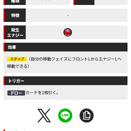
種類
特徴
-
発生
エナジー
効果
（自分の移動フェイズにフロントLからエナジーLへ
移動できる）
トリガー
カードを1枚引く。