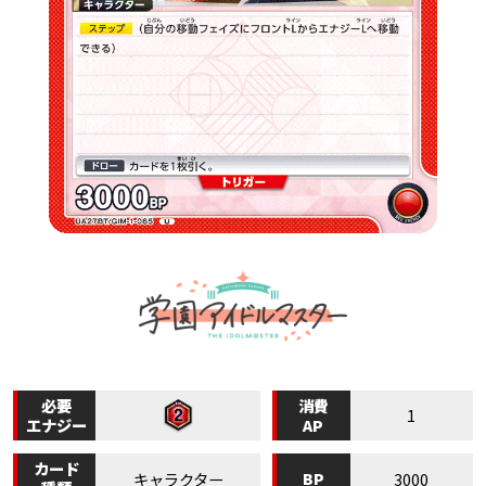
必要
消費
1
エナジー
AP
カード
BP
キャラクター
3000