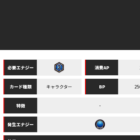
必要
エナジー
消費
AP
キャラクター
25
カード
種類
BP
-
特徴
発生
エナジー