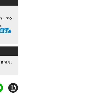
び、アク
0。
いる場合、