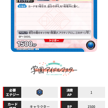
必要
消費
1
エナジー
AP
カード
BP
キャラクター
1500