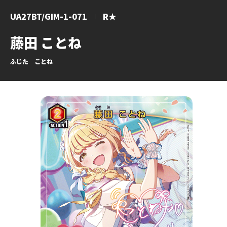
UA27BT/GIM-1-071
R★
藤田 ことね
ふじた ことね