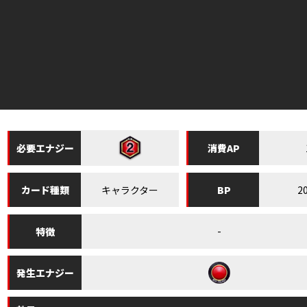
必要
エナジー
消費
AP
キャラクター
2
カード
種類
BP
-
特徴
発生
エナジー