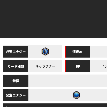
必要
エナジー
消費
AP
キャラクター
40
カード
種類
BP
-
特徴
発生
エナジー