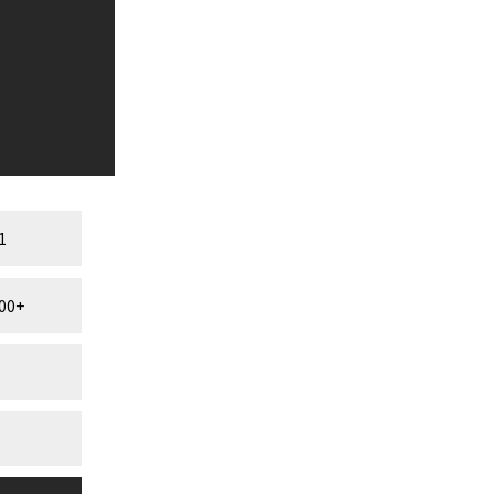
1
00+