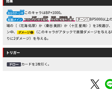
効果
このキャラはBP+1000。
BP5000以
場の〔〈花海 佑芽〉か〈秦谷 美鈴〉か〈十王 星南〉〕を1枚選び
ン中、
（このキャラがアタックで直接ダメージを与える
りに2ダメージ）を与える。
トリガー
カードを1枚引く。