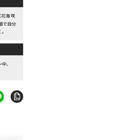
花海 咲
順で自分
く。
ン中、