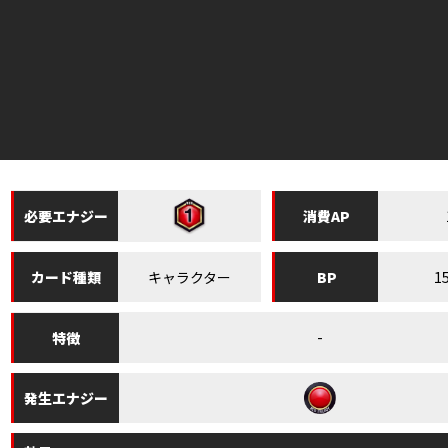
必要
エナジー
消費
AP
キャラクター
1
カード
種類
BP
-
特徴
発生
エナジー