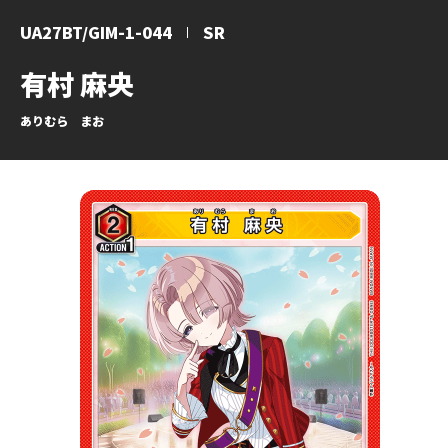
UA27BT/GIM-1-044
SR
有村 麻央
ありむら まお