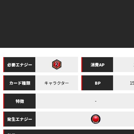
必要
エナジー
消費
AP
キャラクター
1
カード
種類
BP
-
特徴
発生
エナジー