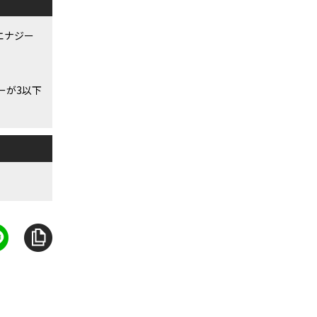
エナジー
ーが3以下