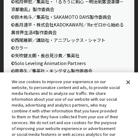
©和月伸宏／集英社・「るろうに剣心 －明治剣客浪漫譚－
京都動乱」製作委員会
©鈴木祐斗／集英社・SAKAMOTO DAYS製作委員会
©長月達平・株式会社KADOKAWA刊／Re:ゼロから始める
異世界生活4製作委員会
©西尾維新／講談社・アニプレックス・シャフト
©カラー
©矢吹健太朗・長谷見沙貴／集英社
©Solo Leveling Animation Partners
©原泰久／集英社・キングダム製作委員会
©石田スイ／集英社・東京喰種製作委員会
We use cookies to improve your experience on our
©石田スイ／集英社・東京喰種：re製作委員会
website, to personalize content and ads, to provide social
media features and to analyze our traffic. We share
©外薗健／集英社
information about your use of our website with our social
©タカヒロ・竹村洋平／集英社・魔防隊広報部
media, advertising and analytics partners, who may
©高橋留美子／小学館・読売テレビ・サンライズ 2009
combine it with other information that you have provided
to them or that they have collected from your use of their
©藤本タツキ／集英社・ＭＡＰＰＡ
services. We do not set and use cookies for the purpose
© 2025 MAPPA／チェンソーマンプロジェクト ©藤本タツ
of improving your website experience or advertisement
キ／集英社
or social media features or web access analytics for our