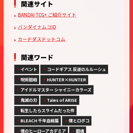
関連サイト
BANDAI TCG+ ご紹介サイト
バンダイナムコID
カードダスドットコム
関連ワード
イベント
コードギアス 反逆のルルーシュ
呪術廻戦
HUNTER×HUNTER
アイドルマスター シャイニーカラーズ
鬼滅の刃
Tales of ARISE
転生したらスライムだった件
BLEACH 千年血戦篇
僕とロボコ
僕のヒーローアカデミア
銀魂