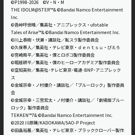
©P1998-2026 ©V・N・M
THE IDOLM@STER™& ©Bandai Namco Entertainment
Inc.
©吾峠呼世晴／集英社・アニプレックス・ufotable
Tales of Arise™& ©Bandai Namco Entertainment Inc.
©川上泰樹・伏瀬・講談社／転スラ製作委員会
©久保帯人／集英社・テレビ東京・ｄｅｎｔｓｕ・ぴえろ
©宮崎周平／集英社・僕とロボコ製作委員会
©堀越耕平／集英社・僕のヒーローアカデミア製作委員会
©空知英秋／集英社･テレビ東京･電通･BNP･アニプレック
ス
©金城宗幸・ノ村優介・講談社／「ブルーロック」製作委員
会
©金城宗幸・三宮宏太・ノ村優介・講談社／「劇場版ブルー
ロック」製作委員会
TEKKEN™7& ©Bandai Namco Entertainment Inc.
©2020 川原礫/KADOKAWA/SAO-P Project
©田畠裕基／集英社・テレビ東京・ブラッククローバー製作