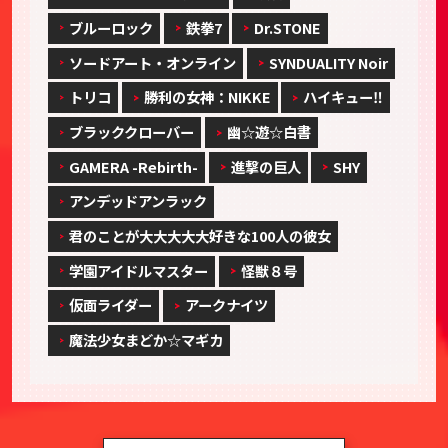
ブルーロック
鉄拳7
Dr.STONE
ソードアート・オンライン
SYNDUALITY Noir
トリコ
勝利の女神：NIKKE
ハイキュー‼
ブラッククローバー
幽☆遊☆白書
GAMERA -Rebirth-
進撃の巨人
SHY
アンデッドアンラック
君のことが大大大大大好きな100人の彼女
学園アイドルマスター
怪獣８号
仮面ライダー
アークナイツ
魔法少女まどか☆マギカ