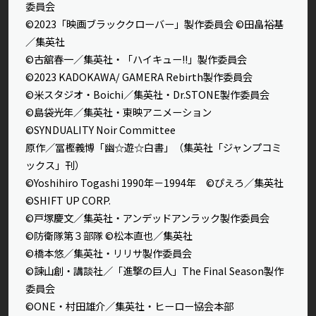
委員会
©2023「映画ブラッククローバー」製作委員会 ©田畠裕基
／集英社
©古舘春一／集英社・「ハイキュー!!」製作委員会
©2023 KADOKAWA/ GAMERA Rebirth製作委員会
©米スタジオ・Boichi／集英社・Dr.STONE製作委員会
©島袋光年／集英社・東映アニメーション
©SYNDUALITY Noir Committee
原作／冨樫義博「幽☆遊☆白書」（集英社「ジャンプコミ
ックス」刊）
©Yoshihiro Togashi 1990年－1994年 ©ぴえろ／集英社
©SHIFT UP CORP.
©戸塚慶文／集英社・アンデッドアンラック製作委員会
©防衛隊第３部隊 ©松本直也／集英社
©橋本悠／集英社・リリサ製作委員会
©諫山創・講談社／「進撃の巨人」The Final Season製作
委員会
©ONE・村田雄介／集英社・ヒーロー協会本部