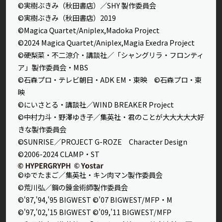
©実樹ぶきみ（秋田書店）／SHY 製作委員会
©実樹ぶきみ（秋田書店）2019
©Magica Quartet/Aniplex,Madoka Project
©2024 Magica Quartet/Aniplex,Magia Exedra Project
©硬梨菜・不二涼介・講談社／「シャングリラ・フロンティ
ア」製作委員会・MBS
©石森プロ・テレビ朝日・ADK EM・東映 ©石森プロ・東
映
©にいさとる・講談社／WIND BREAKER Project
©中村力斗・野澤ゆき子／集英社・君のことが大大大大大好
きな製作委員会
©SUNRISE／PROJECT G-ROZE Character Design
©2006-2024 CLAMP・ST
©ゆでたまご／集英社・キン肉マン製作委員会
©荒川弘／鋼の錬金術師製作委員会
©'87,'94,'95 BIGWEST ©'07 BIGWEST/MFP・M
©'97,'02,'15 BIGWEST ©'09,'11 BIGWEST/MFP