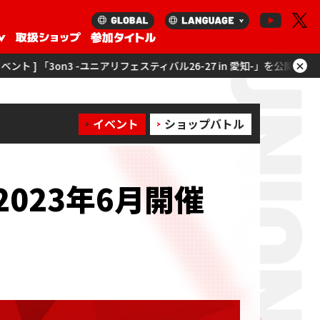
×
ェスティバル26-27 in 愛知-」を公開！
[ イベント ] 「ユニアリツアー2
イベント
ショップバトル
2023年6月開催