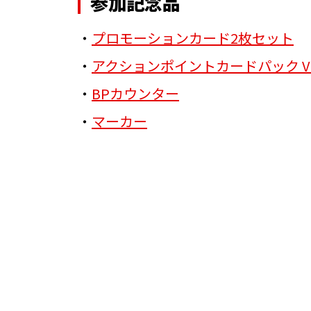
参加記念品
・
プロモーションカード2枚セット
・
アクションポイントカードパック VO
・
BPカウンター
・
マーカー
BANDAI 
BANDAI TCG+