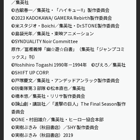
／集英社
©古舘春一／集英社・「ハイキュー!!」製作委員会
©2023 KADOKAWA/ GAMERA Rebirth製作委員会
©米スタジオ・Boichi／集英社・Dr.STONE製作委員会
©島袋光年／集英社・東映アニメーション
©SYNDUALITY Noir Committee
原作／冨樫義博「幽☆遊☆白書」（集英社「ジャンプコミ
ックス」刊）
©Yoshihiro Togashi 1990年－1994年 ©ぴえろ／集英社
©SHIFT UP CORP.
©戸塚慶文／集英社・アンデッドアンラック製作委員会
©防衛隊第３部隊 ©松本直也／集英社
©橋本悠／集英社・リリサ製作委員会
©諫山創・講談社／「進撃の巨人」The Final Season製作
委員会
©ONE・村田雄介／集英社・ヒーロー協会本部
©実樹ぶきみ（秋田書店）／SHY 製作委員会
©実樹ぶきみ（秋田書店）2019