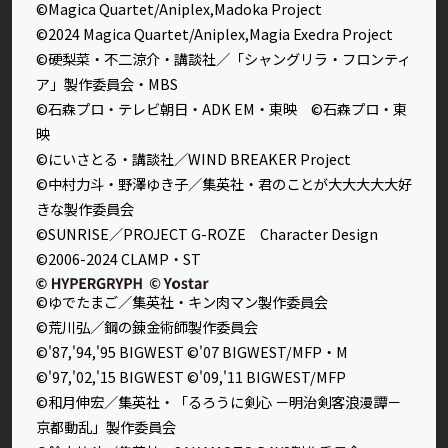
©Magica Quartet/Aniplex,Madoka Project
©2024 Magica Quartet/Aniplex,Magia Exedra Project
©硬梨菜・不二涼介・講談社／「シャングリラ・フロンティ
ア」製作委員会・MBS
©石森プロ・テレビ朝日・ADK EM・東映 ©石森プロ・東
映
©にいさとる・講談社／WIND BREAKER Project
©中村力斗・野澤ゆき子／集英社・君のことが大大大大大好
きな製作委員会
©SUNRISE／PROJECT G-ROZE Character Design
©2006-2024 CLAMP・ST
©ゆでたまご／集英社・キン肉マン製作委員会
©荒川弘／鋼の錬金術師製作委員会
©'87,'94,'95 BIGWEST ©'07 BIGWEST/MFP・M
©'97,'02,'15 BIGWEST ©'09,'11 BIGWEST/MFP
©和月伸宏／集英社・「るろうに剣心 －明治剣客浪漫譚－
京都動乱」製作委員会