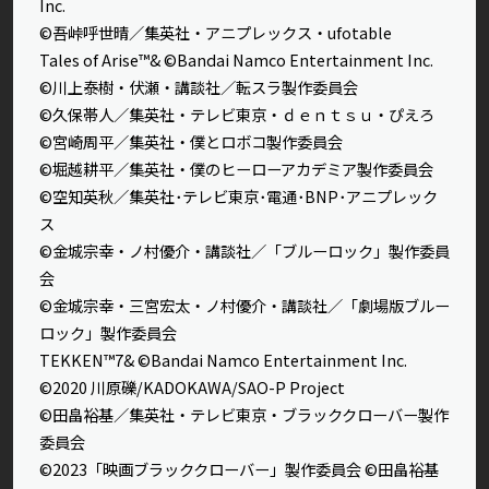
Inc.
©吾峠呼世晴／集英社・アニプレックス・ufotable
Tales of Arise™& ©Bandai Namco Entertainment Inc.
©川上泰樹・伏瀬・講談社／転スラ製作委員会
©久保帯人／集英社・テレビ東京・ｄｅｎｔｓｕ・ぴえろ
©宮崎周平／集英社・僕とロボコ製作委員会
©堀越耕平／集英社・僕のヒーローアカデミア製作委員会
©空知英秋／集英社･テレビ東京･電通･BNP･アニプレック
ス
©金城宗幸・ノ村優介・講談社／「ブルーロック」製作委員
会
©金城宗幸・三宮宏太・ノ村優介・講談社／「劇場版ブルー
ロック」製作委員会
TEKKEN™7& ©Bandai Namco Entertainment Inc.
©2020 川原礫/KADOKAWA/SAO-P Project
©田畠裕基／集英社・テレビ東京・ブラッククローバー製作
委員会
©2023「映画ブラッククローバー」製作委員会 ©田畠裕基