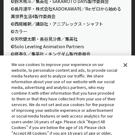
©鈴木祐斗／集英社・SAKAMOTO DAYS製作委員会
©長月達平・株式会社KADOKAWA刊／Re:ゼロから始める
異世界生活4製作委員会
©西尾維新／講談社・アニプレックス・シャフト
©カラー
©矢吹健太朗・長谷見沙貴／集英社
©Solo Leveling Animation Partners
©原泰久／集英社・キングダム製作委員会
©石田スイ／集英社・東京喰種製作委員会
We use cookies to improve your experience on our
©石田スイ／集英社・東京喰種：re製作委員会
website, to personalize content and ads, to provide social
media features and to analyze our traffic. We share
©外薗健／集英社
information about your use of our website with our social
©タカヒロ・竹村洋平／集英社・魔防隊広報部
media, advertising and analytics partners, who may
©高橋留美子／小学館・読売テレビ・サンライズ 2009
combine it with other information that you have provided
to them or that they have collected from your use of their
©藤本タツキ／集英社・ＭＡＰＰＡ
services. We do not set and use cookies for the purpose
© 2025 MAPPA／チェンソーマンプロジェクト ©藤本タツ
of improving your website experience or advertisement
キ／集英社
or social media features or web access analytics for our
©星野桂／集英社
users under 16 years of age. Please click “Reject All
Cookies” if you are below the age of 16. Please click
©理不尽な孫の手/MFブックス/「無職転生Ⅲ」製作委員会
“Accept All Cookies” if you are 16 years of age or older,