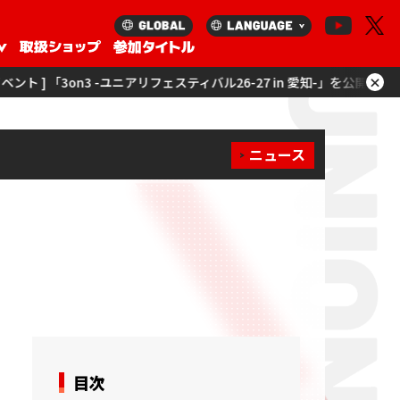
×
フェスティバル26-27 in 愛知-」を公開！
[ イベント ] 「ユニアリツアー
ニュース
目次