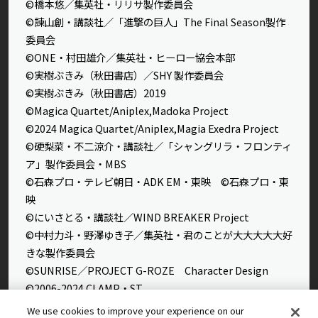
©橋本悠／集英社・リリサ製作委員会
©諫山創・講談社／「進撃の巨人」The Final Season製作
委員会
©ONE・村田雄介／集英社・ヒーロー協会本部
©実樹ぶきみ（秋田書店）／SHY 製作委員会
©実樹ぶきみ（秋田書店）2019
©Magica Quartet/Aniplex,Madoka Project
©2024 Magica Quartet/Aniplex,Magia Exedra Project
©硬梨菜・不二涼介・講談社／「シャングリラ・フロンティ
ア」製作委員会・MBS
©石森プロ・テレビ朝日・ADK EM・東映 ©石森プロ・東
映
©にいさとる・講談社／WIND BREAKER Project
©中村力斗・野澤ゆき子／集英社・君のことが大大大大大好
きな製作委員会
©SUNRISE／PROJECT G-ROZE Character Design
©2006-2024 CLAMP・ST
We use cookies to improve your experience on our
©ゆでたまご／集英社・キン肉マン製作委員会