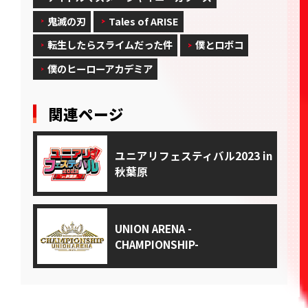
鬼滅の刃
Tales of ARISE
転生したらスライムだった件
僕とロボコ
僕のヒーローアカデミア
関連ページ
ユニアリフェスティバル2023 in
秋葉原
UNION ARENA -
CHAMPIONSHIP-