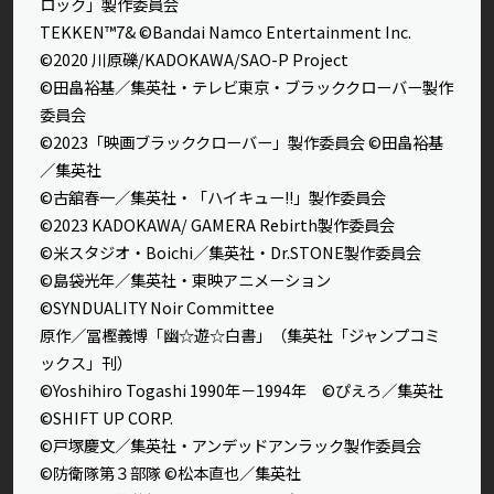
ロック」製作委員会
TEKKEN™7& ©Bandai Namco Entertainment Inc.
©2020 川原礫/KADOKAWA/SAO-P Project
©田畠裕基／集英社・テレビ東京・ブラッククローバー製作
委員会
©2023「映画ブラッククローバー」製作委員会 ©田畠裕基
／集英社
©古舘春一／集英社・「ハイキュー!!」製作委員会
©2023 KADOKAWA/ GAMERA Rebirth製作委員会
©米スタジオ・Boichi／集英社・Dr.STONE製作委員会
©島袋光年／集英社・東映アニメーション
©SYNDUALITY Noir Committee
原作／冨樫義博「幽☆遊☆白書」（集英社「ジャンプコミ
ックス」刊）
©Yoshihiro Togashi 1990年－1994年 ©ぴえろ／集英社
©SHIFT UP CORP.
©戸塚慶文／集英社・アンデッドアンラック製作委員会
©防衛隊第３部隊 ©松本直也／集英社