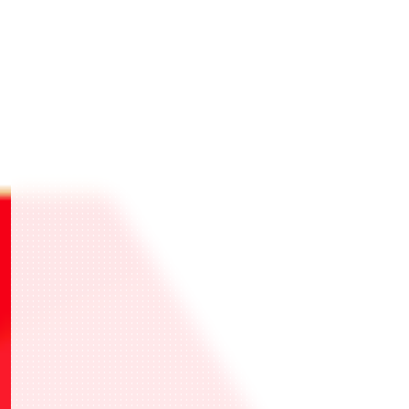
オモテ
ウラ
オモテ
ウラ