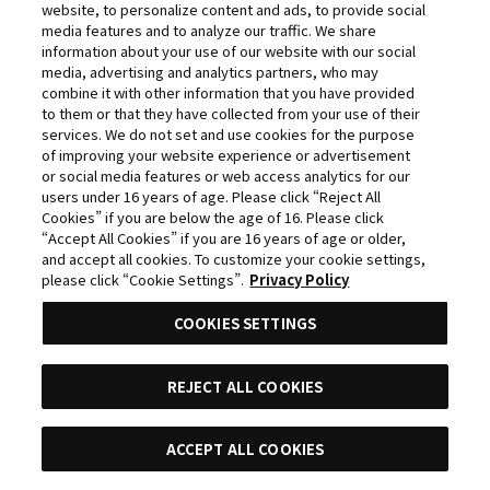
website, to personalize content and ads, to provide social
©荒川弘／鋼の錬金術師製作委員会
media features and to analyze our traffic. We share
information about your use of our website with our social
©'87,'94,'95 BIGWEST ©'07 BIGWEST/MFP・M
media, advertising and analytics partners, who may
©'97,'02,'15 BIGWEST ©'09,'11 BIGWEST/MFP
combine it with other information that you have provided
©和月伸宏／集英社・「るろうに剣心 －明治剣客浪漫譚－
to them or that they have collected from your use of their
services. We do not set and use cookies for the purpose
京都動乱」製作委員会
of improving your website experience or advertisement
©鈴木祐斗／集英社・SAKAMOTO DAYS製作委員会
or social media features or web access analytics for our
©長月達平・株式会社KADOKAWA刊／Re:ゼロから始める
users under 16 years of age. Please click “Reject All
Cookies” if you are below the age of 16. Please click
異世界生活4製作委員会
“Accept All Cookies” if you are 16 years of age or older,
©西尾維新／講談社・アニプレックス・シャフト
and accept all cookies. To customize your cookie settings,
©カラー
please click “Cookie Settings”.
Privacy Policy
©矢吹健太朗・長谷見沙貴／集英社
COOKIES SETTINGS
©Solo Leveling Animation Partners
©原泰久／集英社・キングダム製作委員会
©石田スイ／集英社・東京喰種製作委員会
REJECT ALL COOKIES
©石田スイ／集英社・東京喰種：re製作委員会
©外薗健／集英社
ACCEPT ALL COOKIES
©タカヒロ・竹村洋平／集英社・魔防隊広報部
目次