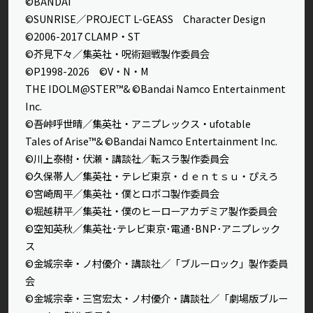
©BANDAI
©SUNRISE／PROJECT L-GEASS Character Design
©2006-2017 CLAMP・ST
©芥見下々／集英社・呪術廻戦製作委員会
©P1998-2026 ©V・N・M
THE IDOLM@STER™& ©Bandai Namco Entertainment
Inc.
©吾峠呼世晴／集英社・アニプレックス・ufotable
Tales of Arise™& ©Bandai Namco Entertainment Inc.
©川上泰樹・伏瀬・講談社／転スラ製作委員会
©久保帯人／集英社・テレビ東京・ｄｅｎｔｓｕ・ぴえろ
©宮崎周平／集英社・僕とロボコ製作委員会
©堀越耕平／集英社・僕のヒーローアカデミア製作委員会
©空知英秋／集英社･テレビ東京･電通･BNP･アニプレック
ス
©金城宗幸・ノ村優介・講談社／「ブルーロック」製作委員
会
©金城宗幸・三宮宏太・ノ村優介・講談社／「劇場版ブルー