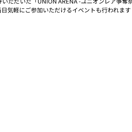
評いただいた
「UNION ARENA -ユニオンレア争奪
当日気軽にご参加いただけるイベントも
行われます