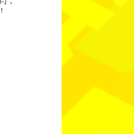
祭-」、
！