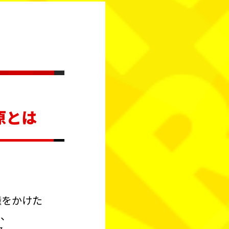
原とは
権をかけた
め、