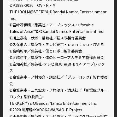
©P1998-2026 ©V・N・M
THE IDOLM@STER™& ©Bandai Namco Entertainment
Inc.
©吾峠呼世晴／集英社・アニプレックス・ufotable
Tales of Arise™& ©Bandai Namco Entertainment Inc.
©川上泰樹・伏瀬・講談社／転スラ製作委員会
©久保帯人／集英社・テレビ東京・ｄｅｎｔｓｕ・ぴえろ
©宮崎周平／集英社・僕とロボコ製作委員会
©堀越耕平／集英社・僕のヒーローアカデミア製作委員会
©空知英秋／集英社･テレビ東京･電通･BNP･アニプレック
ス
©金城宗幸・ノ村優介・講談社／「ブルーロック」製作委員
会
©金城宗幸・三宮宏太・ノ村優介・講談社／「劇場版ブルー
ロック」製作委員会
TEKKEN™7& ©Bandai Namco Entertainment Inc.
©2020 川原礫/KADOKAWA/SAO-P Project
©田畠裕基／集英社・テレビ東京・ブラッククローバー製作