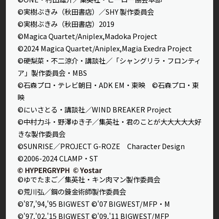
©実樹ぶきみ（秋田書店）／SHY 製作委員会
©実樹ぶきみ（秋田書店）2019
©Magica Quartet/Aniplex,Madoka Project
©2024 Magica Quartet/Aniplex,Magia Exedra Project
©硬梨菜・不二涼介・講談社／「シャングリラ・フロンティ
ア」製作委員会・MBS
©石森プロ・テレビ朝日・ADK EM・東映 ©石森プロ・東
映
©にいさとる・講談社／WIND BREAKER Project
©中村力斗・野澤ゆき子／集英社・君のことが大大大大大好
きな製作委員会
©SUNRISE／PROJECT G-ROZE Character Design
©2006-2024 CLAMP・ST
©ゆでたまご／集英社・キン肉マン製作委員会
©荒川弘／鋼の錬金術師製作委員会
©'87,'94,'95 BIGWEST ©'07 BIGWEST/MFP・M
©'97,'02,'15 BIGWEST ©'09,'11 BIGWEST/MFP