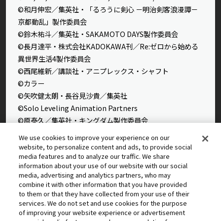
©和月伸宏／集英社・「るろうに剣心 －明治剣客浪漫譚－
京都動乱」製作委員会
©鈴木祐斗／集英社・SAKAMOTO DAYS製作委員会
©長月達平・株式会社KADOKAWA刊／Re:ゼロから始める
異世界生活4製作委員会
©西尾維新／講談社・アニプレックス・シャフト
©カラー
©矢吹健太朗・長谷見沙貴／集英社
©Solo Leveling Animation Partners
©原泰久／集英社・キングダム製作委員会
©石田スイ／集英社・東京喰種製作委員会
We use cookies to improve your experience on our
©石田スイ／集英社・東京喰種：re製作委員会
website, to personalize content and ads, to provide social
media features and to analyze our traffic. We share
©外薗健／集英社
information about your use of our website with our social
©タカヒロ・竹村洋平／集英社・魔防隊広報部
media, advertising and analytics partners, who may
©高橋留美子／小学館・読売テレビ・サンライズ 2009
combine it with other information that you have provided
©藤本タツキ／集英社・ＭＡＰＰＡ
to them or that they have collected from your use of their
services. We do not set and use cookies for the purpose
© 2025 MAPPA／チェンソーマンプロジェクト ©藤本タツ
of improving your website experience or advertisement
キ／集英社