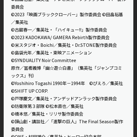
委員会
©2023「映画ブラッククローバー」製作委員会 ©田畠裕基
／集英社
©古舘春一／集英社・「ハイキュー!!」製作委員会
©2023 KADOKAWA/ GAMERA Rebirth製作委員会
©米スタジオ・Boichi／集英社・Dr.STONE製作委員会
©島袋光年／集英社・東映アニメーション
©SYNDUALITY Noir Committee
原作／冨樫義博「幽☆遊☆白書」（集英社「ジャンプコミ
ックス」刊）
©Yoshihiro Togashi 1990年－1994年 ©ぴえろ／集英社
©SHIFT UP CORP.
©戸塚慶文／集英社・アンデッドアンラック製作委員会
©防衛隊第３部隊 ©松本直也／集英社
©橋本悠／集英社・リリサ製作委員会
©諫山創・講談社／「進撃の巨人」The Final Season製作
委員会
©ONE・村田雄介／集英社・ヒーロー協会本部