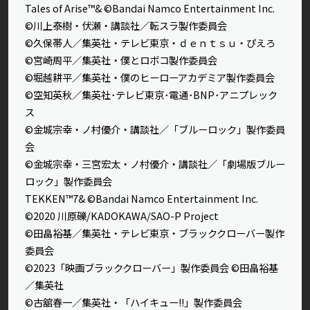
Tales of Arise™& ©Bandai Namco Entertainment Inc.
©川上泰樹・伏瀬・講談社／転スラ製作委員会
©久保帯人／集英社・テレビ東京・ｄｅｎｔｓｕ・ぴえろ
©宮崎周平／集英社・僕とロボコ製作委員会
©堀越耕平／集英社・僕のヒーローアカデミア製作委員会
©空知英秋／集英社･テレビ東京･電通･BNP･アニプレック
ス
©金城宗幸・ノ村優介・講談社／「ブルーロック」製作委員
会
©金城宗幸・三宮宏太・ノ村優介・講談社／「劇場版ブルー
ロック」製作委員会
TEKKEN™7& ©Bandai Namco Entertainment Inc.
©2020 川原礫/KADOKAWA/SAO-P Project
©田畠裕基／集英社・テレビ東京・ブラッククローバー製作
委員会
©2023「映画ブラッククローバー」製作委員会 ©田畠裕基
／集英社
©古舘春一／集英社・「ハイキュー!!」製作委員会