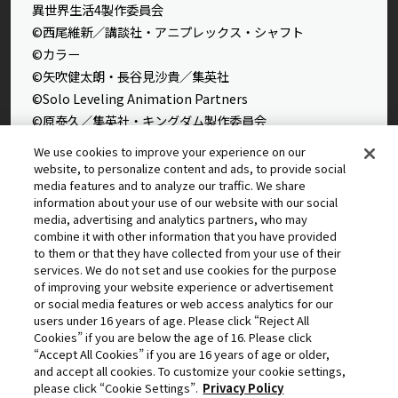
異世界生活4製作委員会
©西尾維新／講談社・アニプレックス・シャフト
©カラー
©矢吹健太朗・長谷見沙貴／集英社
©Solo Leveling Animation Partners
©原泰久／集英社・キングダム製作委員会
©石田スイ／集英社・東京喰種製作委員会
We use cookies to improve your experience on our
©石田スイ／集英社・東京喰種：re製作委員会
website, to personalize content and ads, to provide social
media features and to analyze our traffic. We share
©外薗健／集英社
information about your use of our website with our social
©タカヒロ・竹村洋平／集英社・魔防隊広報部
media, advertising and analytics partners, who may
©高橋留美子／小学館・読売テレビ・サンライズ 2009
combine it with other information that you have provided
©藤本タツキ／集英社・ＭＡＰＰＡ
to them or that they have collected from your use of their
services. We do not set and use cookies for the purpose
© 2025 MAPPA／チェンソーマンプロジェクト ©藤本タツ
of improving your website experience or advertisement
キ／集英社
or social media features or web access analytics for our
©星野桂／集英社
users under 16 years of age. Please click “Reject All
Cookies” if you are below the age of 16. Please click
©理不尽な孫の手/MFブックス/「無職転生Ⅲ」製作委員会
“Accept All Cookies” if you are 16 years of age or older,
©逢沢大介・KADOKAWA刊／シャドウガーデン
and accept all cookies. To customize your cookie settings,
©中島かずき・今石洋之・プロジェクト「グレンラガン」
please click “Cookie Settings”.
Privacy Policy