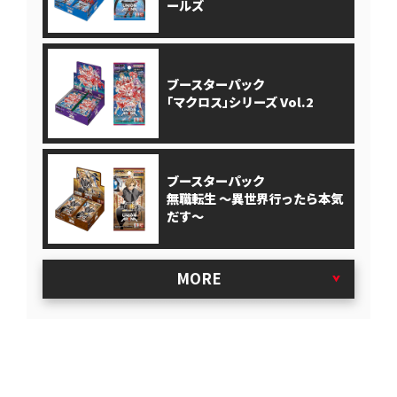
ールズ
ブースターパック
｢マクロス｣シリーズ Vol.2
ブースターパック
無職転生 ～異世界行ったら本気
だす～
MORE