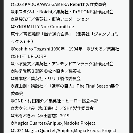
©2023 KADOKAWA/ GAMERA Rebirth製作委員会
©米スタジオ・Boichi／集英社・Dr.STONE製作委員会
©島袋光年／集英社・東映アニメーション
©SYNDUALITY Noir Committee
原作／冨樫義博「幽☆遊☆白書」（集英社「ジャンプコミ
ックス」刊）
©Yoshihiro Togashi 1990年－1994年 ©ぴえろ／集英社
©SHIFT UP CORP.
©戸塚慶文／集英社・アンデッドアンラック製作委員会
©防衛隊第３部隊 ©松本直也／集英社
©橋本悠／集英社・リリサ製作委員会
©諫山創・講談社／「進撃の巨人」The Final Season製作
委員会
©ONE・村田雄介／集英社・ヒーロー協会本部
©実樹ぶきみ（秋田書店）／SHY 製作委員会
©実樹ぶきみ（秋田書店）2019
©Magica Quartet/Aniplex,Madoka Project
©2024 Magica Quartet/Aniplex,Magia Exedra Project