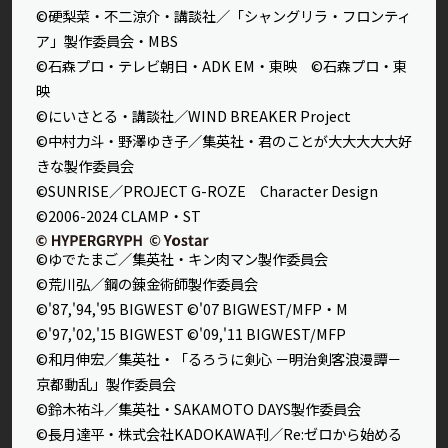
©硬梨菜・不二涼介・講談社／「シャングリラ・フロンティ
ア」製作委員会・MBS
©石森プロ・テレビ朝日・ADK EM・東映 ©石森プロ・東
映
©にいさとる・講談社／WIND BREAKER Project
©中村力斗・野澤ゆき子／集英社・君のことが大大大大大好
きな製作委員会
©SUNRISE／PROJECT G-ROZE Character Design
©2006-2024 CLAMP・ST
©ゆでたまご／集英社・キン肉マン製作委員会
©荒川弘／鋼の錬金術師製作委員会
©'87,'94,'95 BIGWEST ©'07 BIGWEST/MFP・M
©'97,'02,'15 BIGWEST ©'09,'11 BIGWEST/MFP
©和月伸宏／集英社・「るろうに剣心 －明治剣客浪漫譚－
京都動乱」製作委員会
©鈴木祐斗／集英社・SAKAMOTO DAYS製作委員会
©長月達平・株式会社KADOKAWA刊／Re:ゼロから始める