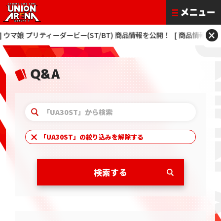
×
マ娘 プリティーダービー(ST/BT) 商品情報を公開！
[ 商品情報 ] 僕のヒーロ
「
UA30ST
」の絞り込みを解除する