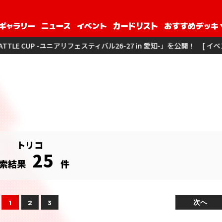
ユニアリフェスティバル26-27 in 愛知-」を公開！
[ イベント ] 「3on3 
トリコ
25
索結果
件
次へ
1
2
3