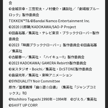
会
©金城宗幸・三宮宏太・ノ村優介・講談社／「劇場版ブルー
ロック」製作委員会
TEKKEN™7& ©Bandai Namco Entertainment Inc.
©2020 川原礫/KADOKAWA/SAO-P Project
©田畠裕基／集英社・テレビ東京・ブラッククローバー製作
委員会
©2023「映画ブラッククローバー」製作委員会 ©田畠裕基
／集英社
©古舘春一／集英社・「ハイキュー!!」製作委員会
©2023 KADOKAWA/ GAMERA Rebirth製作委員会
©米スタジオ・Boichi／集英社・Dr.STONE製作委員会
©島袋光年／集英社・東映アニメーション
©SYNDUALITY Noir Committee
原作／冨樫義博「幽☆遊☆白書」（集英社「ジャンプコミ
ックス」刊）
©Yoshihiro Togashi 1990年－1994年 ©ぴえろ／集英社
©SHIFT UP CORP.