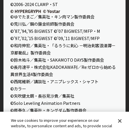
©2006-2024 CLAMP・ST
©ゆでたまご／集英社・キン肉マン製作委員会
©荒川弘／鋼の錬金術師製作委員会
©'87,'94,'95 BIGWEST ©'07 BIGWEST/MFP・M
©'97,'02,'15 BIGWEST ©'09,'11 BIGWEST/MFP
©和月伸宏／集英社・「るろうに剣心 －明治剣客浪漫譚－
京都動乱」製作委員会
©鈴木祐斗／集英社・SAKAMOTO DAYS製作委員会
©長月達平・株式会社KADOKAWA刊／Re:ゼロから始める
異世界生活4製作委員会
©西尾維新／講談社・アニプレックス・シャフト
©カラー
©矢吹健太朗・長谷見沙貴／集英社
©Solo Leveling Animation Partners
©原泰久／集英社・キングダム製作委員会
©石田スイ／集英社・東京喰種製作委員会
We use cookies to improve your experience on our
©石田スイ／集英社・東京喰種：re製作委員会
website, to personalize content and ads, to provide social