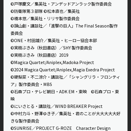
©戸塚慶文／集英社・アンデッドアンラック製作委員会
©防衛隊第３部隊 ©松本直也／集英社
©橋本悠／集英社・リリサ製作委員会
©諫山創・講談社／「進撃の巨人」The Final Season製作
委員会
©ONE・村田雄介／集英社・ヒーロー協会本部
©実樹ぶきみ（秋田書店）／SHY 製作委員会
©実樹ぶきみ（秋田書店）2019
©Magica Quartet/Aniplex,Madoka Project
©2024 Magica Quartet/Aniplex,Magia Exedra Project
©硬梨菜・不二涼介・講談社／「シャングリラ・フロンティ
ア」製作委員会・MBS
©石森プロ・テレビ朝日・ADK EM・東映 ©石森プロ・東
映
©にいさとる・講談社／WIND BREAKER Project
©中村力斗・野澤ゆき子／集英社・君のことが大大大大大好
きな製作委員会
©SUNRISE／PROJECT G-ROZE Character Design