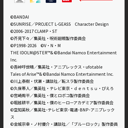
©BANDAI
©SUNRISE／PROJECT L-GEASS Character Design
©2006-2017 CLAMP・ST
©芥見下々／集英社・呪術廻戦製作委員会
©P1998-2026 ©V・N・M
THE IDOLM@STER™& ©Bandai Namco Entertainment
Inc.
©吾峠呼世晴／集英社・アニプレックス・ufotable
Tales of Arise™& ©Bandai Namco Entertainment Inc.
©川上泰樹・伏瀬・講談社／転スラ製作委員会
©久保帯人／集英社・テレビ東京・ｄｅｎｔｓｕ・ぴえろ
©宮崎周平／集英社・僕とロボコ製作委員会
©堀越耕平／集英社・僕のヒーローアカデミア製作委員会
©空知英秋／集英社･テレビ東京･電通･BNP･アニプレック
ス
©金城宗幸・ノ村優介・講談社／「ブルーロック」製作委員