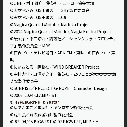
©ONE・村田雄介／集英社・ヒーロー協会本部
©実樹ぶきみ（秋田書店）／SHY 製作委員会
©実樹ぶきみ（秋田書店）2019
©Magica Quartet/Aniplex,Madoka Project
©2024 Magica Quartet/Aniplex,Magia Exedra Project
©硬梨菜・不二涼介・講談社／「シャングリラ・フロンティ
ア」製作委員会・MBS
©石森プロ・テレビ朝日・ADK EM・東映 ©石森プロ・東
映
©にいさとる・講談社／WIND BREAKER Project
©中村力斗・野澤ゆき子／集英社・君のことが大大大大大好
きな製作委員会
©SUNRISE／PROJECT G-ROZE Character Design
©2006-2024 CLAMP・ST
©ゆでたまご／集英社・キン肉マン製作委員会
©荒川弘／鋼の錬金術師製作委員会
©'87,'94,'95 BIGWEST ©'07 BIGWEST/MFP・M