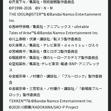
©芥見下々／集英社・呪術廻戦製作委員会
©P1998-2026 ©V・N・M
THE IDOLM@STER™& ©Bandai Namco Entertainment
Inc.
©吾峠呼世晴／集英社・アニプレックス・ufotable
Tales of Arise™& ©Bandai Namco Entertainment Inc.
©川上泰樹・伏瀬・講談社／転スラ製作委員会
©久保帯人／集英社・テレビ東京・ｄｅｎｔｓｕ・ぴえろ
©宮崎周平／集英社・僕とロボコ製作委員会
©堀越耕平／集英社・僕のヒーローアカデミア製作委員会
©空知英秋／集英社･テレビ東京･電通･BNP･アニプレック
ス
©金城宗幸・ノ村優介・講談社／「ブルーロック」製作委員
会
©金城宗幸・三宮宏太・ノ村優介・講談社／「劇場版ブルー
ロック」製作委員会
TEKKEN™7& ©Bandai Namco Entertainment Inc.
©2020 川原礫/KADOKAWA/SAO-P Project