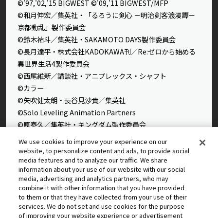
©'97,'02,'15 BIGWEST ©'09,'11 BIGWEST/MFP
©和月伸宏／集英社・「るろうに剣心 －明治剣客浪漫譚－
京都動乱」製作委員会
©鈴木祐斗／集英社・SAKAMOTO DAYS製作委員会
©長月達平・株式会社KADOKAWA刊／Re:ゼロから始める
異世界生活4製作委員会
©西尾維新／講談社・アニプレックス・シャフト
©カラー
©矢吹健太朗・長谷見沙貴／集英社
©Solo Leveling Animation Partners
©原泰久／集英社・キングダム製作委員会
©石田スイ／集英社・東京喰種製作委員会
We use cookies to improve your experience on our
©石田スイ／集英社・東京喰種：re製作委員会
website, to personalize content and ads, to provide social
media features and to analyze our traffic. We share
©外薗健／集英社
information about your use of our website with our social
©タカヒロ・竹村洋平／集英社・魔防隊広報部
media, advertising and analytics partners, who may
©高橋留美子／小学館・読売テレビ・サンライズ 2009
combine it with other information that you have provided
©藤本タツキ／集英社・ＭＡＰＰＡ
to them or that they have collected from your use of their
services. We do not set and use cookies for the purpose
© 2025 MAPPA／チェンソーマンプロジェクト ©藤本タツ
of improving your website experience or advertisement