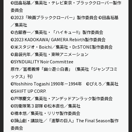
©田畠裕基／集英社・テレビ東京・ブラッククローバー製作
委員会
©2023「映画ブラッククローバー」製作委員会 ©田畠裕基
／集英社
©古舘春一／集英社・「ハイキュー!!」製作委員会
©2023 KADOKAWA/ GAMERA Rebirth製作委員会
©米スタジオ・Boichi／集英社・Dr.STONE製作委員会
©島袋光年／集英社・東映アニメーション
©SYNDUALITY Noir Committee
原作／冨樫義博「幽☆遊☆白書」（集英社「ジャンプコミ
ックス」刊）
©Yoshihiro Togashi 1990年－1994年 ©ぴえろ／集英社
©SHIFT UP CORP.
©戸塚慶文／集英社・アンデッドアンラック製作委員会
©防衛隊第３部隊 ©松本直也／集英社
©橋本悠／集英社・リリサ製作委員会
©諫山創・講談社／「進撃の巨人」The Final Season製作
委員会