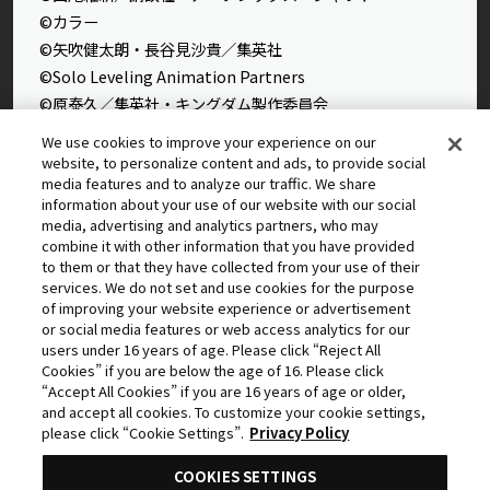
©カラー
©矢吹健太朗・長谷見沙貴／集英社
©Solo Leveling Animation Partners
©原泰久／集英社・キングダム製作委員会
©石田スイ／集英社・東京喰種製作委員会
We use cookies to improve your experience on our
©石田スイ／集英社・東京喰種：re製作委員会
website, to personalize content and ads, to provide social
media features and to analyze our traffic. We share
©外薗健／集英社
information about your use of our website with our social
©タカヒロ・竹村洋平／集英社・魔防隊広報部
media, advertising and analytics partners, who may
©高橋留美子／小学館・読売テレビ・サンライズ 2009
combine it with other information that you have provided
to them or that they have collected from your use of their
©藤本タツキ／集英社・ＭＡＰＰＡ
services. We do not set and use cookies for the purpose
© 2025 MAPPA／チェンソーマンプロジェクト ©藤本タツ
of improving your website experience or advertisement
キ／集英社
or social media features or web access analytics for our
©星野桂／集英社
users under 16 years of age. Please click “Reject All
Cookies” if you are below the age of 16. Please click
©理不尽な孫の手/MFブックス/「無職転生Ⅲ」製作委員会
“Accept All Cookies” if you are 16 years of age or older,
©逢沢大介・KADOKAWA刊／シャドウガーデン
and accept all cookies. To customize your cookie settings,
©中島かずき・今石洋之・プロジェクト「グレンラガン」
please click “Cookie Settings”.
Privacy Policy
COOKIES SETTINGS
©2011 5pb.／Nitroplus 未来ガジェット研究所