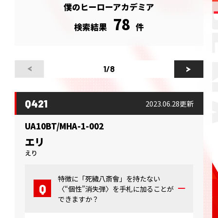
僕のヒーローアカデミア
78
検索結果
件
1
/8
Q421
2023.06.28更新
UA10BT/MHA-1-002
エリ
えり
特徴に「死穢八斎會」を持たない
〈“個性”消失弾〉を手札に加ることが
できますか？