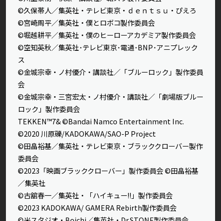
©久保帯人／集英社・テレビ東京・ｄｅｎｔｓｕ・ぴえろ
©宮崎周平／集英社・僕とロボコ製作委員会
©堀越耕平／集英社・僕のヒーローアカデミア製作委員会
©空知英秋／集英社･テレビ東京･電通･BNP･アニプレック
ス
©金城宗幸・ノ村優介・講談社／「ブルーロック」製作委員
会
©金城宗幸・三宮宏太・ノ村優介・講談社／「劇場版ブルー
ロック」製作委員会
TEKKEN™7& ©Bandai Namco Entertainment Inc.
©2020 川原礫/KADOKAWA/SAO-P Project
©田畠裕基／集英社・テレビ東京・ブラッククローバー製作
委員会
©2023「映画ブラッククローバー」製作委員会 ©田畠裕基
／集英社
©古舘春一／集英社・「ハイキュー!!」製作委員会
©2023 KADOKAWA/ GAMERA Rebirth製作委員会
©米スタジオ・Boichi／集英社・Dr.STONE製作委員会