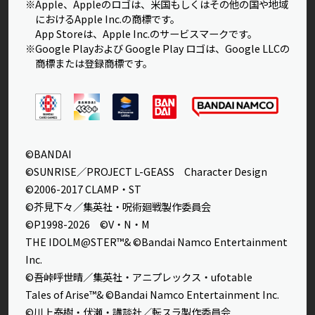
※Apple、Appleのロゴは、米国もしくはその他の国や地域
におけるApple Inc.の商標です。
App Storeは、Apple Inc.のサービスマークです。
※Google Playおよび Google Play ロゴは、Google LLCの
商標または登録商標です。
©BANDAI
©SUNRISE／PROJECT L-GEASS Character Design
©2006-2017 CLAMP・ST
©芥見下々／集英社・呪術廻戦製作委員会
©P1998-2026 ©V・N・M
THE IDOLM@STER™& ©Bandai Namco Entertainment
Inc.
©吾峠呼世晴／集英社・アニプレックス・ufotable
Tales of Arise™& ©Bandai Namco Entertainment Inc.
©川上泰樹・伏瀬・講談社／転スラ製作委員会