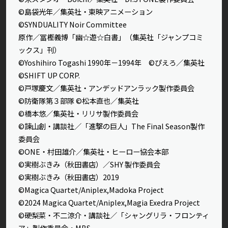
©島袋光年／集英社・東映アニメーション
©SYNDUALITY Noir Committee
原作／冨樫義博「幽☆遊☆白書」（集英社「ジャンプコミ
ックス」刊）
©Yoshihiro Togashi 1990年－1994年 ©ぴえろ／集英社
©SHIFT UP CORP.
©戸塚慶文／集英社・アンデッドアンラック製作委員会
©防衛隊第３部隊 ©松本直也／集英社
©橋本悠／集英社・リリサ製作委員会
©諫山創・講談社／「進撃の巨人」The Final Season製作
委員会
©ONE・村田雄介／集英社・ヒーロー協会本部
©実樹ぶきみ（秋田書店）／SHY 製作委員会
©実樹ぶきみ（秋田書店）2019
©Magica Quartet/Aniplex,Madoka Project
©2024 Magica Quartet/Aniplex,Magia Exedra Project
©硬梨菜・不二涼介・講談社／「シャングリラ・フロンティ
ア」製作委員会・MBS