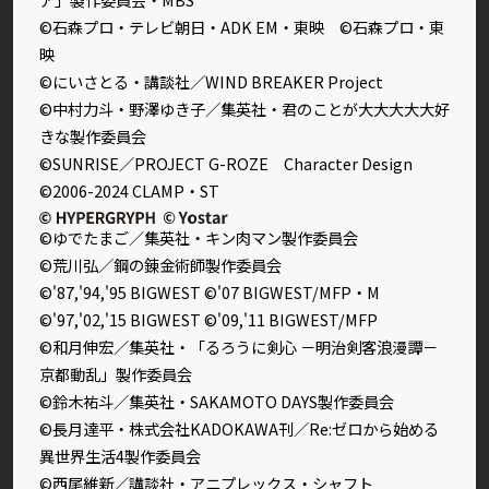
©石森プロ・テレビ朝日・ADK EM・東映 ©石森プロ・東
映
©にいさとる・講談社／WIND BREAKER Project
©中村力斗・野澤ゆき子／集英社・君のことが大大大大大好
きな製作委員会
©SUNRISE／PROJECT G-ROZE Character Design
©2006-2024 CLAMP・ST
©ゆでたまご／集英社・キン肉マン製作委員会
©荒川弘／鋼の錬金術師製作委員会
©'87,'94,'95 BIGWEST ©'07 BIGWEST/MFP・M
©'97,'02,'15 BIGWEST ©'09,'11 BIGWEST/MFP
©和月伸宏／集英社・「るろうに剣心 －明治剣客浪漫譚－
京都動乱」製作委員会
©鈴木祐斗／集英社・SAKAMOTO DAYS製作委員会
©長月達平・株式会社KADOKAWA刊／Re:ゼロから始める
異世界生活4製作委員会
©西尾維新／講談社・アニプレックス・シャフト