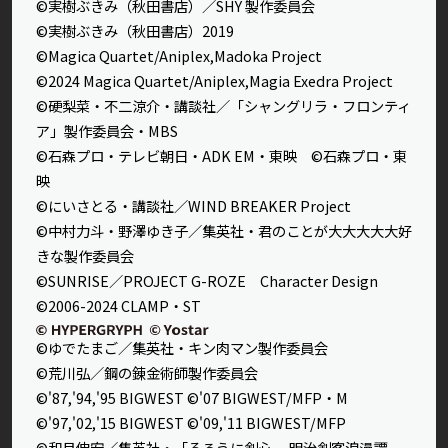
©実樹ぶきみ（秋田書店）／SHY 製作委員会
©実樹ぶきみ（秋田書店）2019
©Magica Quartet/Aniplex,Madoka Project
©2024 Magica Quartet/Aniplex,Magia Exedra Project
©硬梨菜・不二涼介・講談社／「シャングリラ・フロンティ
ア」製作委員会・MBS
©石森プロ・テレビ朝日・ADK EM・東映 ©石森プロ・東
映
©にいさとる・講談社／WIND BREAKER Project
©中村力斗・野澤ゆき子／集英社・君のことが大大大大大好
きな製作委員会
©SUNRISE／PROJECT G-ROZE Character Design
©2006-2024 CLAMP・ST
©ゆでたまご／集英社・キン肉マン製作委員会
©荒川弘／鋼の錬金術師製作委員会
©'87,'94,'95 BIGWEST ©'07 BIGWEST/MFP・M
©'97,'02,'15 BIGWEST ©'09,'11 BIGWEST/MFP
©和月伸宏／集英社・「るろうに剣心 －明治剣客浪漫譚－