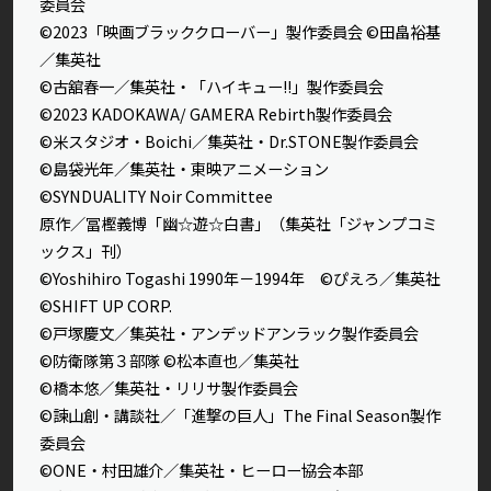
委員会
©2023「映画ブラッククローバー」製作委員会 ©田畠裕基
／集英社
©古舘春一／集英社・「ハイキュー!!」製作委員会
©2023 KADOKAWA/ GAMERA Rebirth製作委員会
©米スタジオ・Boichi／集英社・Dr.STONE製作委員会
©島袋光年／集英社・東映アニメーション
©SYNDUALITY Noir Committee
原作／冨樫義博「幽☆遊☆白書」（集英社「ジャンプコミ
ックス」刊）
©Yoshihiro Togashi 1990年－1994年 ©ぴえろ／集英社
©SHIFT UP CORP.
©戸塚慶文／集英社・アンデッドアンラック製作委員会
©防衛隊第３部隊 ©松本直也／集英社
©橋本悠／集英社・リリサ製作委員会
©諫山創・講談社／「進撃の巨人」The Final Season製作
委員会
©ONE・村田雄介／集英社・ヒーロー協会本部