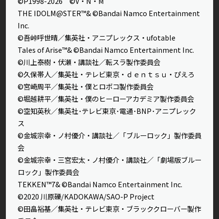
©P1998-2026 ©V・N・M
THE IDOLM@STER™& ©Bandai Namco Entertainment
Inc.
©吾峠呼世晴／集英社・アニプレックス・ufotable
Tales of Arise™& ©Bandai Namco Entertainment Inc.
©川上泰樹・伏瀬・講談社／転スラ製作委員会
©久保帯人／集英社・テレビ東京・ｄｅｎｔｓｕ・ぴえろ
©宮崎周平／集英社・僕とロボコ製作委員会
©堀越耕平／集英社・僕のヒーローアカデミア製作委員会
©空知英秋／集英社･テレビ東京･電通･BNP･アニプレック
ス
©金城宗幸・ノ村優介・講談社／「ブルーロック」製作委員
会
©金城宗幸・三宮宏太・ノ村優介・講談社／「劇場版ブルー
ロック」製作委員会
TEKKEN™7& ©Bandai Namco Entertainment Inc.
©2020 川原礫/KADOKAWA/SAO-P Project
©田畠裕基／集英社・テレビ東京・ブラッククローバー製作