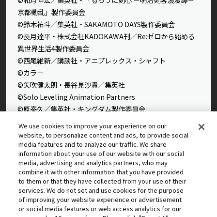
京都動乱」製作委員会
©鈴木祐斗／集英社・SAKAMOTO DAYS製作委員会
©長月達平・株式会社KADOKAWA刊／Re:ゼロから始める
異世界生活4製作委員会
©西尾維新／講談社・アニプレックス・シャフト
©カラー
©矢吹健太朗・長谷見沙貴／集英社
©Solo Leveling Animation Partners
©原泰久／集英社・キングダム製作委員会
©石田スイ／集英社・東京喰種製作委員会
We use cookies to improve your experience on our
©石田スイ／集英社・東京喰種：re製作委員会
website, to personalize content and ads, to provide social
media features and to analyze our traffic. We share
©外薗健／集英社
information about your use of our website with our social
©タカヒロ・竹村洋平／集英社・魔防隊広報部
media, advertising and analytics partners, who may
©高橋留美子／小学館・読売テレビ・サンライズ 2009
combine it with other information that you have provided
to them or that they have collected from your use of their
©藤本タツキ／集英社・ＭＡＰＰＡ
services. We do not set and use cookies for the purpose
© 2025 MAPPA／チェンソーマンプロジェクト ©藤本タツ
of improving your website experience or advertisement
キ／集英社
or social media features or web access analytics for our