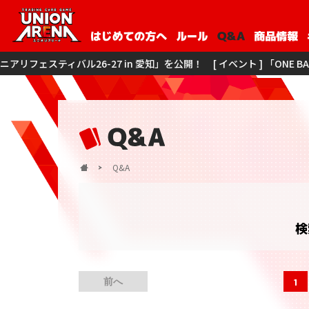
27 in 愛知」を公開！
[ イベント ] 「ONE BATTLE CUP -ユニアリ
Q&A
検
前へ
1