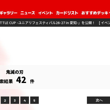
フェスティバル26-27 in 愛知-」を公開！
[ イベント ] 「3on3 -ユニアリ
鬼滅の刃
42
索結果
件
次へ
2
3
4
5