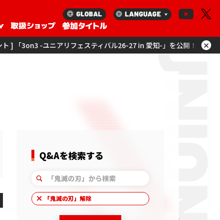
×
フェスティバル26-27 in 愛知-」を公開！
[ イベント ] 「ユニアリツアー
Q&Aを検索する
「
鬼滅の刃
」解除