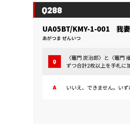
Q288
UA05BT/KMY-1-001
我妻
あがつま ぜんいつ
〈竈門 炭治郎〉と〈竈門 
ずつ合計2枚以上を手札に
いいえ、できません。いず