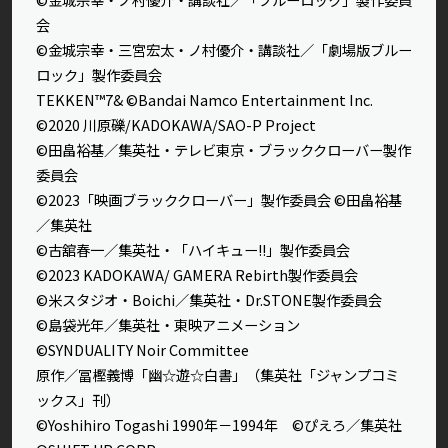
会
©金城宗幸・三宮宏太・ノ村優介・講談社／「劇場版ブルー
ロック」製作委員会
TEKKEN™7& ©Bandai Namco Entertainment Inc.
©2020 川原礫/KADOKAWA/SAO-P Project
©田畠裕基／集英社・テレビ東京・ブラッククローバー製作
委員会
©2023「映画ブラッククローバー」製作委員会 ©田畠裕基
／集英社
©古舘春一／集英社・「ハイキュー!!」製作委員会
©2023 KADOKAWA/ GAMERA Rebirth製作委員会
©米スタジオ・Boichi／集英社・Dr.STONE製作委員会
©島袋光年／集英社・東映アニメーション
©SYNDUALITY Noir Committee
原作／冨樫義博「幽☆遊☆白書」（集英社「ジャンプコミ
ックス」刊）
©Yoshihiro Togashi 1990年－1994年 ©ぴえろ／集英社