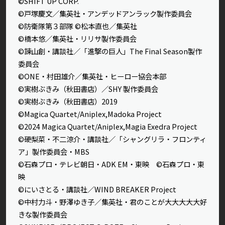
©SHIFT UP CORP.
©戸塚慶文／集英社・アンデッドアンラック製作委員会
©防衛隊第３部隊 ©松本直也／集英社
©橋本悠／集英社・リリサ製作委員会
©諫山創・講談社／「進撃の巨人」The Final Season製作
委員会
©ONE・村田雄介／集英社・ヒーロー協会本部
©実樹ぶきみ（秋田書店）／SHY 製作委員会
©実樹ぶきみ（秋田書店）2019
©Magica Quartet/Aniplex,Madoka Project
©2024 Magica Quartet/Aniplex,Magia Exedra Project
©硬梨菜・不二涼介・講談社／「シャングリラ・フロンティ
ア」製作委員会・MBS
©石森プロ・テレビ朝日・ADK EM・東映 ©石森プロ・東
映
©にいさとる・講談社／WIND BREAKER Project
©中村力斗・野澤ゆき子／集英社・君のことが大大大大大好
きな製作委員会