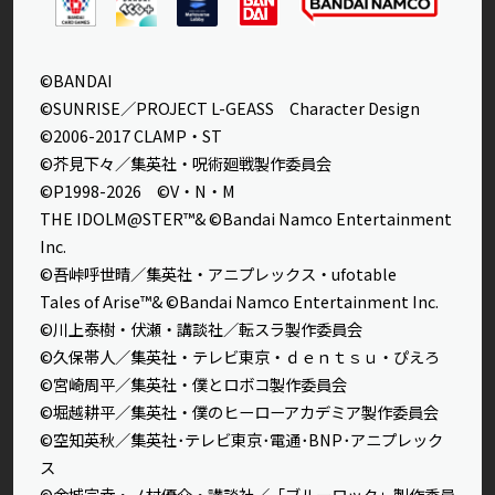
©BANDAI
©SUNRISE／PROJECT L-GEASS Character Design
©2006-2017 CLAMP・ST
©芥見下々／集英社・呪術廻戦製作委員会
©P1998-2026 ©V・N・M
THE IDOLM@STER™& ©Bandai Namco Entertainment
Inc.
©吾峠呼世晴／集英社・アニプレックス・ufotable
Tales of Arise™& ©Bandai Namco Entertainment Inc.
©川上泰樹・伏瀬・講談社／転スラ製作委員会
©久保帯人／集英社・テレビ東京・ｄｅｎｔｓｕ・ぴえろ
©宮崎周平／集英社・僕とロボコ製作委員会
©堀越耕平／集英社・僕のヒーローアカデミア製作委員会
©空知英秋／集英社･テレビ東京･電通･BNP･アニプレック
ス
©金城宗幸・ノ村優介・講談社／「ブルーロック」製作委員