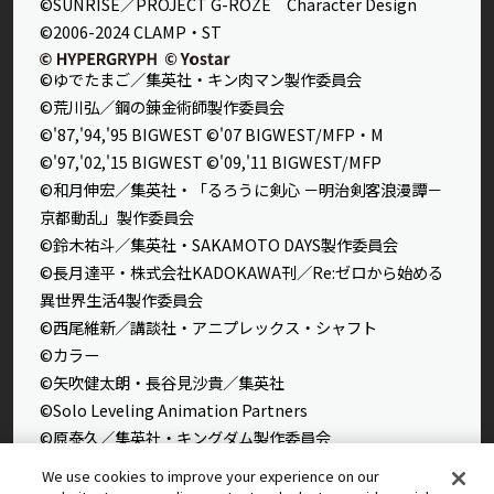
©SUNRISE／PROJECT G-ROZE Character Design
©2006-2024 CLAMP・ST
©ゆでたまご／集英社・キン肉マン製作委員会
©荒川弘／鋼の錬金術師製作委員会
©'87,'94,'95 BIGWEST ©'07 BIGWEST/MFP・M
©'97,'02,'15 BIGWEST ©'09,'11 BIGWEST/MFP
©和月伸宏／集英社・「るろうに剣心 －明治剣客浪漫譚－
京都動乱」製作委員会
©鈴木祐斗／集英社・SAKAMOTO DAYS製作委員会
©長月達平・株式会社KADOKAWA刊／Re:ゼロから始める
異世界生活4製作委員会
©西尾維新／講談社・アニプレックス・シャフト
©カラー
©矢吹健太朗・長谷見沙貴／集英社
©Solo Leveling Animation Partners
©原泰久／集英社・キングダム製作委員会
©石田スイ／集英社・東京喰種製作委員会
We use cookies to improve your experience on our
©石田スイ／集英社・東京喰種：re製作委員会