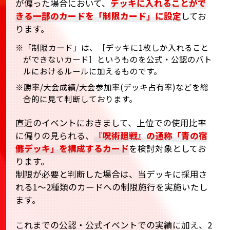
が偏った場合において、
デッキに入れることがで
きる一部のカードを「制限カード」に設定
してお
ります。
※「制限カード」は、［デッキに1枚しか入れること
ができないカード］というものを公式・公認のバト
ルにおけるルールに加えるものです。
※勝率/大会成績/大会参加率(デッキ占有率)などを総
合的に見て判断しております。
直近のイベントにおきまして、上位での使用比率
に偏りの見られる、
『呪術廻戦』の通称「青の宿
儺デッキ」を構成するカード
を検討対象としてお
ります。
制限が必要と判断した場合は、当デッキに採用さ
れる1～2種類のカードへの制限施行を実施いたし
ます。
これまでの公認・公式イベントでの実績に加え、2