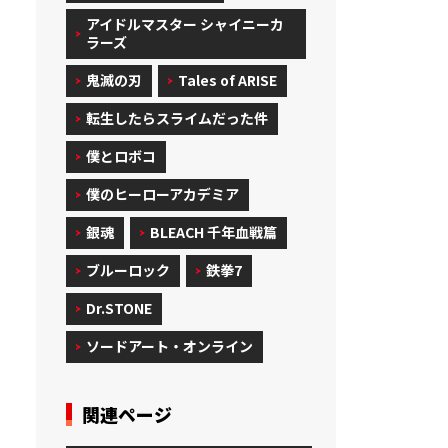
アイドルマスター シャイニーカ
ラーズ
鬼滅の刃
Tales of ARISE
転生したらスライムだった件
僕とロボコ
僕のヒーローアカデミア
銀魂
BLEACH 千年血戦篇
ブルーロック
鉄拳7
Dr.STONE
ソードアート・オンライン
関連ページ