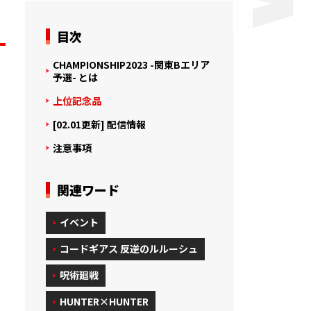
目次
CHAMPIONSHIP2023 -関東Bエリア
予選- とは
。
上位記念品
[02.01更新] 配信情報
注意事項
関連ワード
イベント
コードギアス 反逆のルルーシュ
呪術廻戦
HUNTER×HUNTER