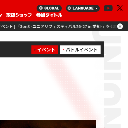
×
リフェスティバル26-27 in 愛知-」を公開！
[ イベント ] 「ユニアリツアー
イベント
バトルイベント