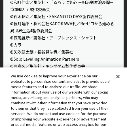
©和月伸宏／集英社・「るろうに剣心 －明治剣客浪漫譚－
京都動乱」製作委員会
©鈴木祐斗／集英社・SAKAMOTO DAYS製作委員会
©長月達平・株式会社KADOKAWA刊／Re:ゼロから始める
異世界生活4製作委員会
©西尾維新／講談社・アニプレックス・シャフト
©カラー
©矢吹健太朗・長谷見沙貴／集英社
©Solo Leveling Animation Partners
©原泰久／集英社・キングダム製作委員会
©石田スイ／集英社・東京喰種製作委員会
We use cookies to improve your experience on our
©石田スイ／集英社・東京喰種：re製作委員会
website, to personalize content and ads, to provide social
media features and to analyze our traffic. We share
©外薗健／集英社
information about your use of our website with our social
©タカヒロ・竹村洋平／集英社・魔防隊広報部
media, advertising and analytics partners, who may
©高橋留美子／小学館・読売テレビ・サンライズ 2009
combine it with other information that you have provided
to them or that they have collected from your use of their
©藤本タツキ／集英社・ＭＡＰＰＡ
services. We do not set and use cookies for the purpose
© 2025 MAPPA／チェンソーマンプロジェクト ©藤本タツ
of improving your website experience or advertisement
キ／集英社
or social media features or web access analytics for our