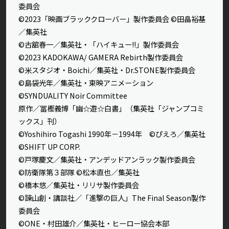
委員会
©2023「映画ブラッククローバー」製作委員会 ©田畠裕基
／集英社
©古舘春一／集英社・「ハイキュー!!」製作委員会
©2023 KADOKAWA/ GAMERA Rebirth製作委員会
©米スタジオ・Boichi／集英社・Dr.STONE製作委員会
©島袋光年／集英社・東映アニメーション
©SYNDUALITY Noir Committee
原作／冨樫義博「幽☆遊☆白書」（集英社「ジャンプコミ
ックス」刊）
©Yoshihiro Togashi 1990年－1994年 ©ぴえろ／集英社
©SHIFT UP CORP.
©戸塚慶文／集英社・アンデッドアンラック製作委員会
©防衛隊第３部隊 ©松本直也／集英社
©橋本悠／集英社・リリサ製作委員会
©諫山創・講談社／「進撃の巨人」The Final Season製作
委員会
©ONE・村田雄介／集英社・ヒーロー協会本部