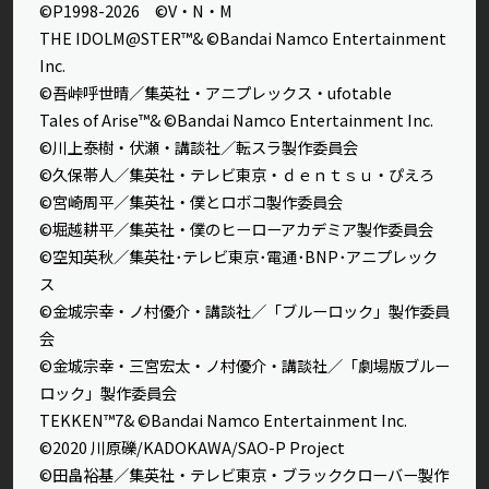
©P1998-2026 ©V・N・M
THE IDOLM@STER™& ©Bandai Namco Entertainment
Inc.
©吾峠呼世晴／集英社・アニプレックス・ufotable
Tales of Arise™& ©Bandai Namco Entertainment Inc.
©川上泰樹・伏瀬・講談社／転スラ製作委員会
©久保帯人／集英社・テレビ東京・ｄｅｎｔｓｕ・ぴえろ
©宮崎周平／集英社・僕とロボコ製作委員会
©堀越耕平／集英社・僕のヒーローアカデミア製作委員会
©空知英秋／集英社･テレビ東京･電通･BNP･アニプレック
ス
©金城宗幸・ノ村優介・講談社／「ブルーロック」製作委員
会
©金城宗幸・三宮宏太・ノ村優介・講談社／「劇場版ブルー
ロック」製作委員会
TEKKEN™7& ©Bandai Namco Entertainment Inc.
©2020 川原礫/KADOKAWA/SAO-P Project
©田畠裕基／集英社・テレビ東京・ブラッククローバー製作