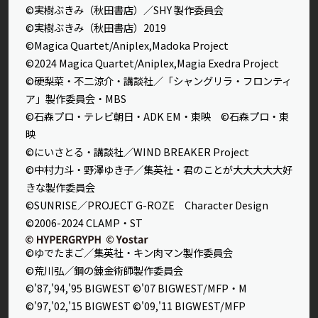
©実樹ぶきみ（秋田書店）／SHY 製作委員会
©実樹ぶきみ（秋田書店）2019
©Magica Quartet/Aniplex,Madoka Project
©2024 Magica Quartet/Aniplex,Magia Exedra Project
©硬梨菜・不二涼介・講談社／「シャングリラ・フロンティ
ア」製作委員会・MBS
©石森プロ・テレビ朝日・ADK EM・東映 ©石森プロ・東
映
©にいさとる・講談社／WIND BREAKER Project
©中村力斗・野澤ゆき子／集英社・君のことが大大大大大好
きな製作委員会
©SUNRISE／PROJECT G-ROZE Character Design
©2006-2024 CLAMP・ST
©ゆでたまご／集英社・キン肉マン製作委員会
©荒川弘／鋼の錬金術師製作委員会
©'87,'94,'95 BIGWEST ©'07 BIGWEST/MFP・M
©'97,'02,'15 BIGWEST ©'09,'11 BIGWEST/MFP