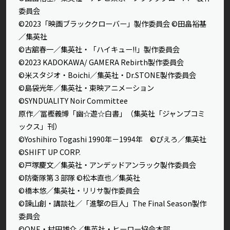
委員会
©2023「映画ブラッククローバー」製作委員会 ©田畠裕基
／集英社
©古舘春一／集英社・「ハイキュー!!」製作委員会
©2023 KADOKAWA/ GAMERA Rebirth製作委員会
©米スタジオ・Boichi／集英社・Dr.STONE製作委員会
©島袋光年／集英社・東映アニメーション
©SYNDUALITY Noir Committee
原作／冨樫義博「幽☆遊☆白書」（集英社「ジャンプコミ
ックス」刊）
©Yoshihiro Togashi 1990年－1994年 ©ぴえろ／集英社
©SHIFT UP CORP.
©戸塚慶文／集英社・アンデッドアンラック製作委員会
©防衛隊第３部隊 ©松本直也／集英社
©橋本悠／集英社・リリサ製作委員会
©諫山創・講談社／「進撃の巨人」The Final Season製作
委員会
©ONE・村田雄介／集英社・ヒーロー協会本部