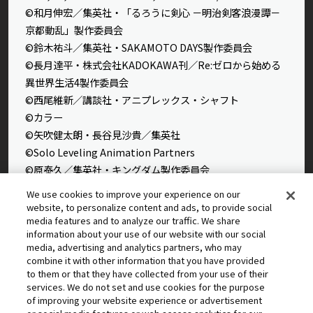
©和月伸宏／集英社・「るろうに剣心 －明治剣客浪漫譚－
京都動乱」製作委員会
©鈴木祐斗／集英社・SAKAMOTO DAYS製作委員会
©長月達平・株式会社KADOKAWA刊／Re:ゼロから始める
異世界生活4製作委員会
©西尾維新／講談社・アニプレックス・シャフト
©カラー
©矢吹健太朗・長谷見沙貴／集英社
©Solo Leveling Animation Partners
©原泰久／集英社・キングダム製作委員会
©石田スイ／集英社・東京喰種製作委員会
We use cookies to improve your experience on our
©石田スイ／集英社・東京喰種：re製作委員会
website, to personalize content and ads, to provide social
media features and to analyze our traffic. We share
©外薗健／集英社
information about your use of our website with our social
©タカヒロ・竹村洋平／集英社・魔防隊広報部
media, advertising and analytics partners, who may
©高橋留美子／小学館・読売テレビ・サンライズ 2009
combine it with other information that you have provided
©藤本タツキ／集英社・ＭＡＰＰＡ
to them or that they have collected from your use of their
services. We do not set and use cookies for the purpose
© 2025 MAPPA／チェンソーマンプロジェクト ©藤本タツ
of improving your website experience or advertisement
キ／集英社