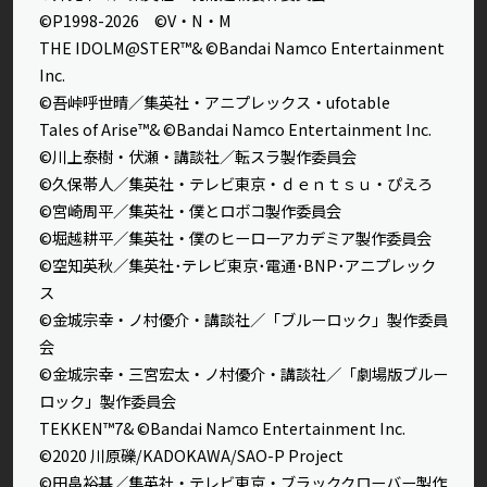
©P1998-2026 ©V・N・M
THE IDOLM@STER™& ©Bandai Namco Entertainment
Inc.
©吾峠呼世晴／集英社・アニプレックス・ufotable
Tales of Arise™& ©Bandai Namco Entertainment Inc.
©川上泰樹・伏瀬・講談社／転スラ製作委員会
©久保帯人／集英社・テレビ東京・ｄｅｎｔｓｕ・ぴえろ
©宮崎周平／集英社・僕とロボコ製作委員会
©堀越耕平／集英社・僕のヒーローアカデミア製作委員会
©空知英秋／集英社･テレビ東京･電通･BNP･アニプレック
ス
©金城宗幸・ノ村優介・講談社／「ブルーロック」製作委員
会
©金城宗幸・三宮宏太・ノ村優介・講談社／「劇場版ブルー
ロック」製作委員会
TEKKEN™7& ©Bandai Namco Entertainment Inc.
©2020 川原礫/KADOKAWA/SAO-P Project
©田畠裕基／集英社・テレビ東京・ブラッククローバー製作