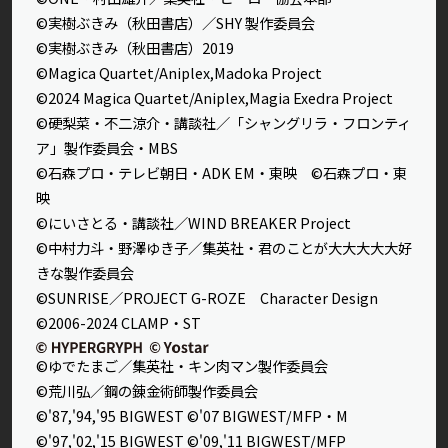
©実樹ぶきみ（秋田書店）／SHY 製作委員会
©実樹ぶきみ（秋田書店）2019
©Magica Quartet/Aniplex,Madoka Project
©2024 Magica Quartet/Aniplex,Magia Exedra Project
©硬梨菜・不二涼介・講談社／「シャングリラ・フロンティ
ア」製作委員会・MBS
©石森プロ・テレビ朝日・ADK EM・東映 ©石森プロ・東
映
©にいさとる・講談社／WIND BREAKER Project
©中村力斗・野澤ゆき子／集英社・君のことが大大大大大好
きな製作委員会
©SUNRISE／PROJECT G-ROZE Character Design
©2006-2024 CLAMP・ST
©ゆでたまご／集英社・キン肉マン製作委員会
©荒川弘／鋼の錬金術師製作委員会
©'87,'94,'95 BIGWEST ©'07 BIGWEST/MFP・M
©'97,'02,'15 BIGWEST ©'09,'11 BIGWEST/MFP