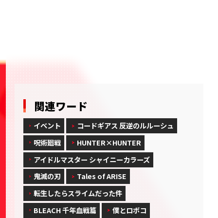
BANDAI TCG+ ご紹介サイト
バンダイナムコID
カードダスドットコム
関連ワード
イベント
コードギアス 反逆のルルーシュ
呪術廻戦
HUNTER×HUNTER
アイドルマスター シャイニーカラーズ
鬼滅の刃
Tales of ARISE
転生したらスライムだった件
BLEACH 千年血戦篇
僕とロボコ