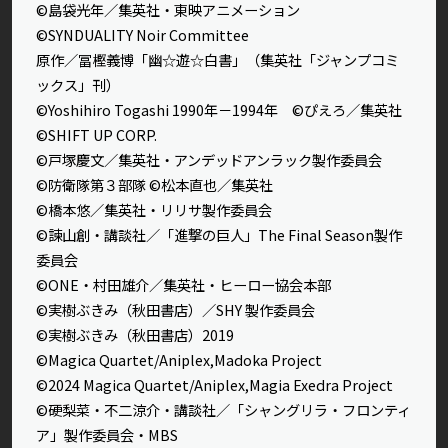
©島袋光年／集英社・東映アニメーション
©SYNDUALITY Noir Committee
原作／冨樫義博「幽☆遊☆白書」（集英社「ジャンプコミ
ックス」刊）
©Yoshihiro Togashi 1990年－1994年 ©ぴえろ／集英社
©SHIFT UP CORP.
©戸塚慶文／集英社・アンデッドアンラック製作委員会
©防衛隊第３部隊 ©松本直也／集英社
©橋本悠／集英社・リリサ製作委員会
©諫山創・講談社／「進撃の巨人」The Final Season製作
委員会
©ONE・村田雄介／集英社・ヒーロー協会本部
©実樹ぶきみ（秋田書店）／SHY 製作委員会
©実樹ぶきみ（秋田書店）2019
©Magica Quartet/Aniplex,Madoka Project
©2024 Magica Quartet/Aniplex,Magia Exedra Project
©硬梨菜・不二涼介・講談社／「シャングリラ・フロンティ
ア」製作委員会・MBS