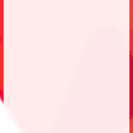
・UAPR/GMR-1-002 エミコ
・UAPR/KMY-3-031 甘露寺 蜜璃