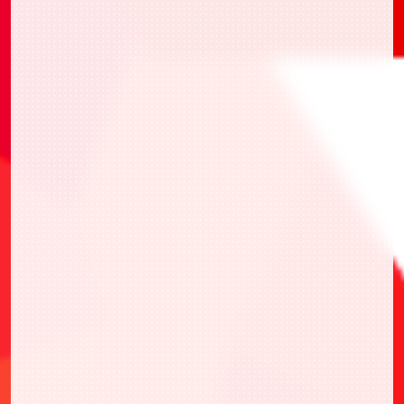
・UAPR/GMR-1-048 ガメラ
・UAPR/KMY-3-037 時透 無一郎