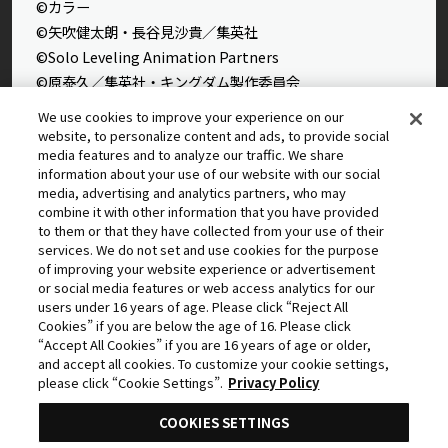
©カラー
©矢吹健太朗・長谷見沙貴／集英社
©Solo Leveling Animation Partners
©原泰久／集英社・キングダム製作委員会
©石田スイ／集英社・東京喰種製作委員会
We use cookies to improve your experience on our
©石田スイ／集英社・東京喰種：re製作委員会
website, to personalize content and ads, to provide social
media features and to analyze our traffic. We share
©外薗健／集英社
information about your use of our website with our social
©タカヒロ・竹村洋平／集英社・魔防隊広報部
media, advertising and analytics partners, who may
©高橋留美子／小学館・読売テレビ・サンライズ 2009
combine it with other information that you have provided
to them or that they have collected from your use of their
©藤本タツキ／集英社・ＭＡＰＰＡ
services. We do not set and use cookies for the purpose
© 2025 MAPPA／チェンソーマンプロジェクト ©藤本タツ
of improving your website experience or advertisement
キ／集英社
or social media features or web access analytics for our
©星野桂／集英社
users under 16 years of age. Please click “Reject All
Cookies” if you are below the age of 16. Please click
©理不尽な孫の手/MFブックス/「無職転生Ⅲ」製作委員会
“Accept All Cookies” if you are 16 years of age or older,
©逢沢大介・KADOKAWA刊／シャドウガーデン
and accept all cookies. To customize your cookie settings,
©中島かずき・今石洋之・プロジェクト「グレンラガン」
please click “Cookie Settings”.
Privacy Policy
COOKIES SETTINGS
©2011 5pb.／Nitroplus 未来ガジェット研究所