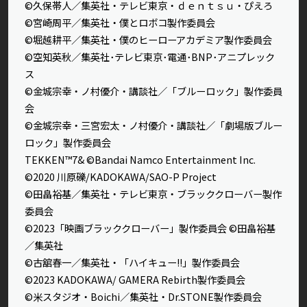
©久保帯人／集英社・テレビ東京・ｄｅｎｔｓｕ・ぴえろ
©宮崎周平／集英社・僕とロボコ製作委員会
©堀越耕平／集英社・僕のヒーローアカデミア製作委員会
©空知英秋／集英社･テレビ東京･電通･BNP･アニプレック
ス
©金城宗幸・ノ村優介・講談社／「ブルーロック」製作委員
会
©金城宗幸・三宮宏太・ノ村優介・講談社／「劇場版ブルー
ロック」製作委員会
TEKKEN™7& ©Bandai Namco Entertainment Inc.
©2020 川原礫/KADOKAWA/SAO-P Project
©田畠裕基／集英社・テレビ東京・ブラッククローバー製作
委員会
©2023「映画ブラッククローバー」製作委員会 ©田畠裕基
／集英社
©古舘春一／集英社・「ハイキュー!!」製作委員会
©2023 KADOKAWA/ GAMERA Rebirth製作委員会
©米スタジオ・Boichi／集英社・Dr.STONE製作委員会