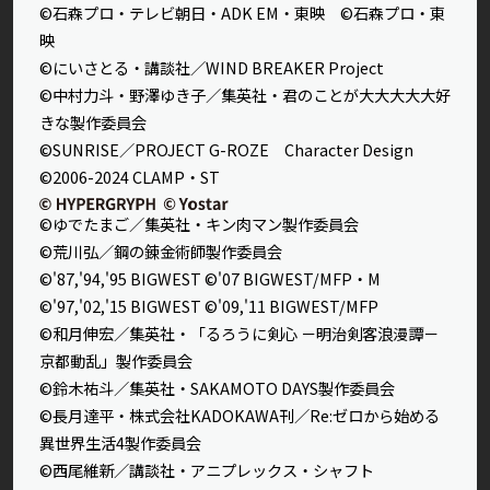
©石森プロ・テレビ朝日・ADK EM・東映 ©石森プロ・東
映
©にいさとる・講談社／WIND BREAKER Project
©中村力斗・野澤ゆき子／集英社・君のことが大大大大大好
きな製作委員会
©SUNRISE／PROJECT G-ROZE Character Design
©2006-2024 CLAMP・ST
©ゆでたまご／集英社・キン肉マン製作委員会
©荒川弘／鋼の錬金術師製作委員会
©'87,'94,'95 BIGWEST ©'07 BIGWEST/MFP・M
©'97,'02,'15 BIGWEST ©'09,'11 BIGWEST/MFP
©和月伸宏／集英社・「るろうに剣心 －明治剣客浪漫譚－
京都動乱」製作委員会
©鈴木祐斗／集英社・SAKAMOTO DAYS製作委員会
©長月達平・株式会社KADOKAWA刊／Re:ゼロから始める
異世界生活4製作委員会
©西尾維新／講談社・アニプレックス・シャフト