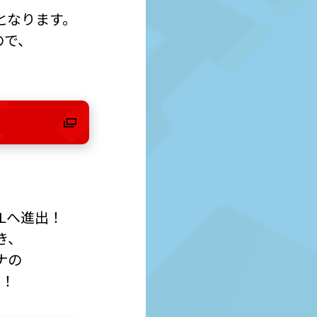
となります。
ので、
ALへ進出！
き、
ナの
う！