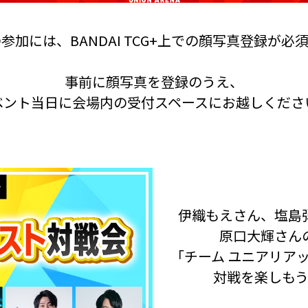
加には、BANDAI TCG+上での
顔写真登録が必須
事前に顔写真を登録のうえ、
ベント当日に会場内の
受付スペースにお越しくださ
伊織もえさん、塩島
原口大輝さん
「チーム ユニアリア
対戦を楽しも