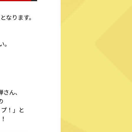
となります。
い。
弾さん、
の
ップ！」と
う！