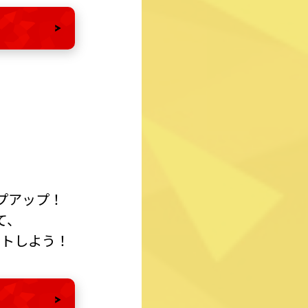
ら
プアップ！
て、
ットしよう！
ら