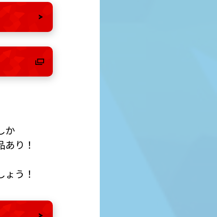
ら
ら
しか
品あり！
て
しょう！
ら