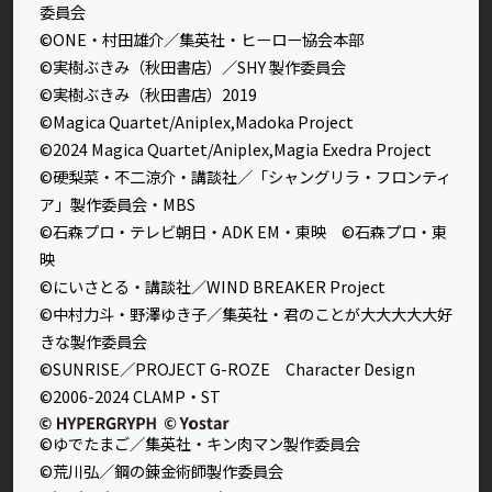
委員会
©ONE・村田雄介／集英社・ヒーロー協会本部
©実樹ぶきみ（秋田書店）／SHY 製作委員会
©実樹ぶきみ（秋田書店）2019
©Magica Quartet/Aniplex,Madoka Project
©2024 Magica Quartet/Aniplex,Magia Exedra Project
©硬梨菜・不二涼介・講談社／「シャングリラ・フロンティ
ア」製作委員会・MBS
©石森プロ・テレビ朝日・ADK EM・東映 ©石森プロ・東
映
©にいさとる・講談社／WIND BREAKER Project
©中村力斗・野澤ゆき子／集英社・君のことが大大大大大好
きな製作委員会
©SUNRISE／PROJECT G-ROZE Character Design
©2006-2024 CLAMP・ST
©ゆでたまご／集英社・キン肉マン製作委員会
©荒川弘／鋼の錬金術師製作委員会