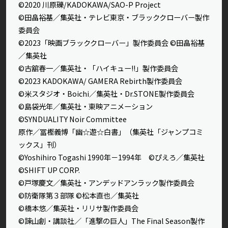
©2020 川原礫/KADOKAWA/SAO-P Project
©田畠裕基／集英社・テレビ東京・ブラッククローバー製作
委員会
©2023「映画ブラッククローバー」製作委員会 ©田畠裕基
／集英社
©古舘春一／集英社・「ハイキュー!!」製作委員会
©2023 KADOKAWA/ GAMERA Rebirth製作委員会
©米スタジオ・Boichi／集英社・Dr.STONE製作委員会
©島袋光年／集英社・東映アニメーション
©SYNDUALITY Noir Committee
原作／冨樫義博「幽☆遊☆白書」（集英社「ジャンプコミ
ックス」刊）
©Yoshihiro Togashi 1990年－1994年 ©ぴえろ／集英社
©SHIFT UP CORP.
©戸塚慶文／集英社・アンデッドアンラック製作委員会
©防衛隊第３部隊 ©松本直也／集英社
©橋本悠／集英社・リリサ製作委員会
©諫山創・講談社／「進撃の巨人」The Final Season製作