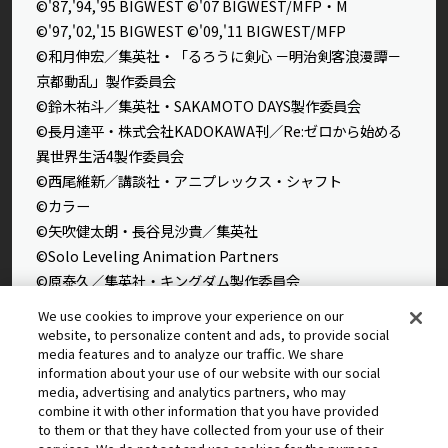
©'87,'94,'95 BIGWEST ©'07 BIGWEST/MFP・M
©'97,'02,'15 BIGWEST ©'09,'11 BIGWEST/MFP
©和月伸宏／集英社・「るろうに剣心 －明治剣客浪漫譚－
京都動乱」製作委員会
©鈴木祐斗／集英社・SAKAMOTO DAYS製作委員会
©長月達平・株式会社KADOKAWA刊／Re:ゼロから始める
異世界生活4製作委員会
©西尾維新／講談社・アニプレックス・シャフト
©カラー
©矢吹健太朗・長谷見沙貴／集英社
©Solo Leveling Animation Partners
©原泰久／集英社・キングダム製作委員会
©石田スイ／集英社・東京喰種製作委員会
We use cookies to improve your experience on our
©石田スイ／集英社・東京喰種：re製作委員会
website, to personalize content and ads, to provide social
media features and to analyze our traffic. We share
©外薗健／集英社
information about your use of our website with our social
©タカヒロ・竹村洋平／集英社・魔防隊広報部
media, advertising and analytics partners, who may
©高橋留美子／小学館・読売テレビ・サンライズ 2009
combine it with other information that you have provided
to them or that they have collected from your use of their
©藤本タツキ／集英社・ＭＡＰＰＡ