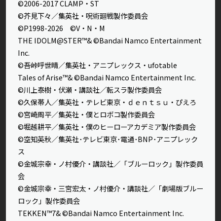
©2006-2017 CLAMP・ST
©芥見下々／集英社・呪術廻戦製作委員会
©P1998-2026 ©V・N・M
THE IDOLM@STER™& ©Bandai Namco Entertainment
Inc.
©吾峠呼世晴／集英社・アニプレックス・ufotable
Tales of Arise™& ©Bandai Namco Entertainment Inc.
©川上泰樹・伏瀬・講談社／転スラ製作委員会
©久保帯人／集英社・テレビ東京・ｄｅｎｔｓｕ・ぴえろ
©宮崎周平／集英社・僕とロボコ製作委員会
©堀越耕平／集英社・僕のヒーローアカデミア製作委員会
©空知英秋／集英社･テレビ東京･電通･BNP･アニプレック
ス
©金城宗幸・ノ村優介・講談社／「ブルーロック」製作委員
会
©金城宗幸・三宮宏太・ノ村優介・講談社／「劇場版ブルー
ロック」製作委員会
TEKKEN™7& ©Bandai Namco Entertainment Inc.