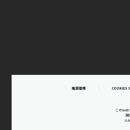
推奨環境
COOKIES 
このwe
開
※A