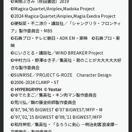
©実樹ぶきみ（秋田書店）2019
©Magica Quartet/Aniplex,Madoka Project
©2024 Magica Quartet/Aniplex,Magia Exedra Project
©硬梨菜・不二涼介・講談社／「シャングリラ・フロンティ
ア」製作委員会・MBS
©石森プロ・テレビ朝日・ADK EM・東映 ©石森プロ・東
映
©にいさとる・講談社／WIND BREAKER Project
©中村力斗・野澤ゆき子／集英社・君のことが大大大大大好
きな製作委員会
©SUNRISE／PROJECT G-ROZE Character Design
©2006-2024 CLAMP・ST
©ゆでたまご／集英社・キン肉マン製作委員会
©荒川弘／鋼の錬金術師製作委員会
©'87,'94,'95 BIGWEST ©'07 BIGWEST/MFP・M
©'97,'02,'15 BIGWEST ©'09,'11 BIGWEST/MFP
©和月伸宏／集英社・「るろうに剣心 －明治剣客浪漫譚－
京都動乱」製作委員会