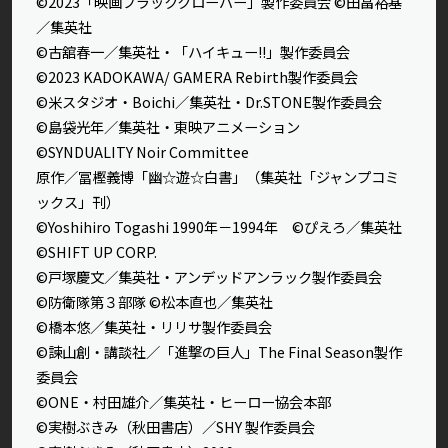
©2023「映画ブラッククローバー」製作委員会 ©田畠裕基
／集英社
©古舘春一／集英社・「ハイキュー!!」製作委員会
©2023 KADOKAWA/ GAMERA Rebirth製作委員会
©米スタジオ・Boichi／集英社・Dr.STONE製作委員会
©島袋光年／集英社・東映アニメーション
©SYNDUALITY Noir Committee
原作／冨樫義博「幽☆遊☆白書」（集英社「ジャンプコミ
ックス」刊）
©Yoshihiro Togashi 1990年－1994年 ©ぴえろ／集英社
©SHIFT UP CORP.
©戸塚慶文／集英社・アンデッドアンラック製作委員会
©防衛隊第３部隊 ©松本直也／集英社
©橋本悠／集英社・リリサ製作委員会
©諫山創・講談社／「進撃の巨人」The Final Season製作
委員会
©ONE・村田雄介／集英社・ヒーロー協会本部
©実樹ぶきみ（秋田書店）／SHY 製作委員会