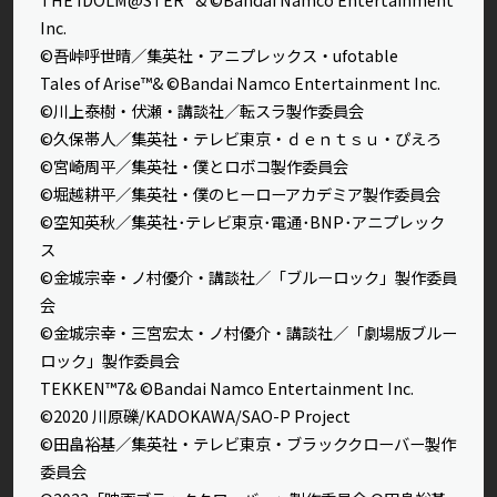
Inc.
©吾峠呼世晴／集英社・アニプレックス・ufotable
Tales of Arise™& ©Bandai Namco Entertainment Inc.
©川上泰樹・伏瀬・講談社／転スラ製作委員会
©久保帯人／集英社・テレビ東京・ｄｅｎｔｓｕ・ぴえろ
©宮崎周平／集英社・僕とロボコ製作委員会
©堀越耕平／集英社・僕のヒーローアカデミア製作委員会
©空知英秋／集英社･テレビ東京･電通･BNP･アニプレック
ス
©金城宗幸・ノ村優介・講談社／「ブルーロック」製作委員
会
©金城宗幸・三宮宏太・ノ村優介・講談社／「劇場版ブルー
ロック」製作委員会
TEKKEN™7& ©Bandai Namco Entertainment Inc.
©2020 川原礫/KADOKAWA/SAO-P Project
©田畠裕基／集英社・テレビ東京・ブラッククローバー製作
委員会