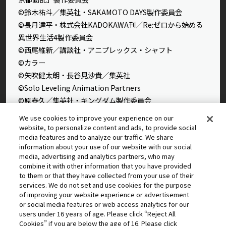
©鈴木祐斗／集英社・SAKAMOTO DAYS製作委員会
©長月達平・株式会社KADOKAWA刊／Re:ゼロから始める
異世界生活4製作委員会
©西尾維新／講談社・アニプレックス・シャフト
©カラー
©矢吹健太朗・長谷見沙貴／集英社
©Solo Leveling Animation Partners
©原泰久／集英社・キングダム製作委員会
©石田スイ／集英社・東京喰種製作委員会
We use cookies to improve your experience on our
©石田スイ／集英社・東京喰種：re製作委員会
website, to personalize content and ads, to provide social
media features and to analyze our traffic. We share
©外薗健／集英社
information about your use of our website with our social
©タカヒロ・竹村洋平／集英社・魔防隊広報部
media, advertising and analytics partners, who may
©高橋留美子／小学館・読売テレビ・サンライズ 2009
combine it with other information that you have provided
©藤本タツキ／集英社・ＭＡＰＰＡ
to them or that they have collected from your use of their
services. We do not set and use cookies for the purpose
© 2025 MAPPA／チェンソーマンプロジェクト ©藤本タツ
of improving your website experience or advertisement
キ／集英社
or social media features or web access analytics for our
©星野桂／集英社
users under 16 years of age. Please click “Reject All
Cookies” if you are below the age of 16. Please click