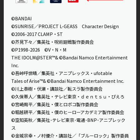
©BANDAI
©SUNRISE／PROJECT L-GEASS Character Design
©2006-2017 CLAMP・ST
©芥見下々／集英社・呪術廻戦製作委員会
©P1998-2026 ©V・N・M
THE IDOLM@STER™& ©Bandai Namco Entertainment
Inc.
©吾峠呼世晴／集英社・アニプレックス・ufotable
Tales of Arise™& ©Bandai Namco Entertainment Inc.
©川上泰樹・伏瀬・講談社／転スラ製作委員会
©久保帯人／集英社・テレビ東京・ｄｅｎｔｓｕ・ぴえろ
©宮崎周平／集英社・僕とロボコ製作委員会
©堀越耕平／集英社・僕のヒーローアカデミア製作委員会
©空知英秋／集英社･テレビ東京･電通･BNP･アニプレック
ス
©金城宗幸・ノ村優介・講談社／「ブルーロック」製作委員