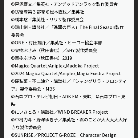
©戸塚慶文／集英社・アンデッドアンラック製作委員会
©防衛隊第３部隊 ©松本直也／集英社
©橋本悠／集英社・リリサ製作委員会
©諫山創・講談社／「進撃の巨人」The Final Season製作
委員会
©ONE・村田雄介／集英社・ヒーロー協会本部
©実樹ぶきみ（秋田書店）／SHY 製作委員会
©実樹ぶきみ（秋田書店）2019
©Magica Quartet/Aniplex,Madoka Project
©2024 Magica Quartet/Aniplex,Magia Exedra Project
©硬梨菜・不二涼介・講談社／「シャングリラ・フロンティ
ア」製作委員会・MBS
©石森プロ・テレビ朝日・ADK EM・東映 ©石森プロ・東
映
©にいさとる・講談社／WIND BREAKER Project
©中村力斗・野澤ゆき子／集英社・君のことが大大大大大好
きな製作委員会
©SUNRISE／PROJECT G-ROZE Character Design