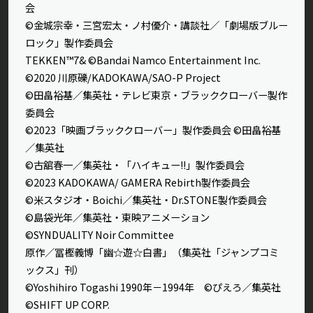
会
©金城宗幸・三宮宏太・ノ村優介・講談社／「劇場版ブルー
ロック」製作委員会
TEKKEN™7& ©Bandai Namco Entertainment Inc.
©2020 川原礫/KADOKAWA/SAO-P Project
©田畠裕基／集英社・テレビ東京・ブラッククローバー製作
委員会
©2023「映画ブラッククローバー」製作委員会 ©田畠裕基
／集英社
©古舘春一／集英社・「ハイキュー!!」製作委員会
©2023 KADOKAWA/ GAMERA Rebirth製作委員会
©米スタジオ・Boichi／集英社・Dr.STONE製作委員会
©島袋光年／集英社・東映アニメーション
©SYNDUALITY Noir Committee
原作／冨樫義博「幽☆遊☆白書」（集英社「ジャンプコミ
ックス」刊）
©Yoshihiro Togashi 1990年－1994年 ©ぴえろ／集英社
©SHIFT UP CORP.