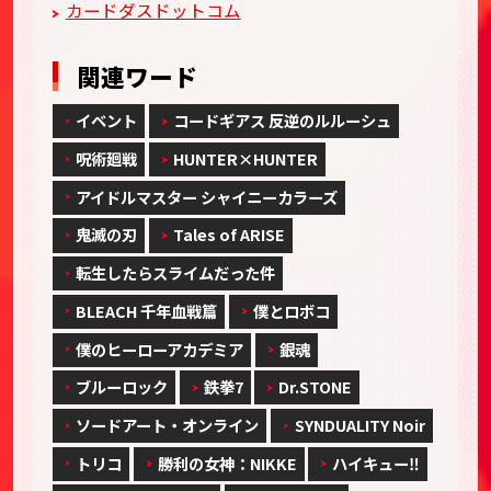
カードダスドットコム
関連ワード
イベント
コードギアス 反逆のルルーシュ
呪術廻戦
HUNTER×HUNTER
アイドルマスター シャイニーカラーズ
鬼滅の刃
Tales of ARISE
転生したらスライムだった件
BLEACH 千年血戦篇
僕とロボコ
僕のヒーローアカデミア
銀魂
ブルーロック
鉄拳7
Dr.STONE
ソードアート・オンライン
SYNDUALITY Noir
トリコ
勝利の女神：NIKKE
ハイキュー‼