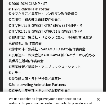
©2006-2024 CLAMP・ST
©ゆでたまご／集英社・キン肉マン製作委員会
©荒川弘／鋼の錬金術師製作委員会
©'87,'94,'95 BIGWEST ©'07 BIGWEST/MFP・M
©'97,'02,'15 BIGWEST ©'09,'11 BIGWEST/MFP
©和月伸宏／集英社・「るろうに剣心 －明治剣客浪漫譚－
京都動乱」製作委員会
©鈴木祐斗／集英社・SAKAMOTO DAYS製作委員会
©長月達平・株式会社KADOKAWA刊／Re:ゼロから始める
異世界生活4製作委員会
©西尾維新／講談社・アニプレックス・シャフト
©カラー
©矢吹健太朗・長谷見沙貴／集英社
©Solo Leveling Animation Partners
©原泰久／集英社・キングダム製作委員会
©石田スイ／集英社・東京喰種製作委員会
We use cookies to improve your experience on our
©石田スイ／集英社・東京喰種：re製作委員会
website, to personalize content and ads, to provide social