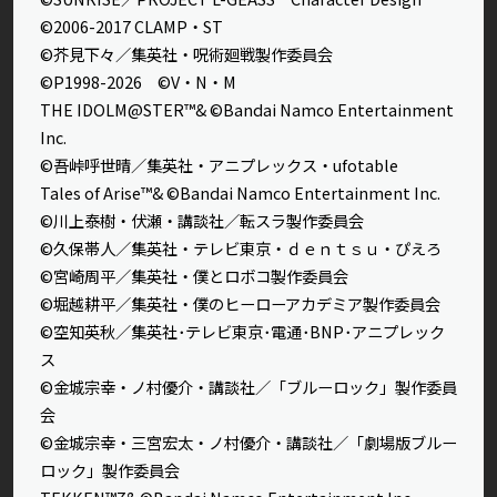
©2006-2017 CLAMP・ST
©芥見下々／集英社・呪術廻戦製作委員会
©P1998-2026 ©V・N・M
THE IDOLM@STER™& ©Bandai Namco Entertainment
Inc.
©吾峠呼世晴／集英社・アニプレックス・ufotable
Tales of Arise™& ©Bandai Namco Entertainment Inc.
©川上泰樹・伏瀬・講談社／転スラ製作委員会
©久保帯人／集英社・テレビ東京・ｄｅｎｔｓｕ・ぴえろ
©宮崎周平／集英社・僕とロボコ製作委員会
©堀越耕平／集英社・僕のヒーローアカデミア製作委員会
©空知英秋／集英社･テレビ東京･電通･BNP･アニプレック
ス
©金城宗幸・ノ村優介・講談社／「ブルーロック」製作委員
会
©金城宗幸・三宮宏太・ノ村優介・講談社／「劇場版ブルー
ロック」製作委員会