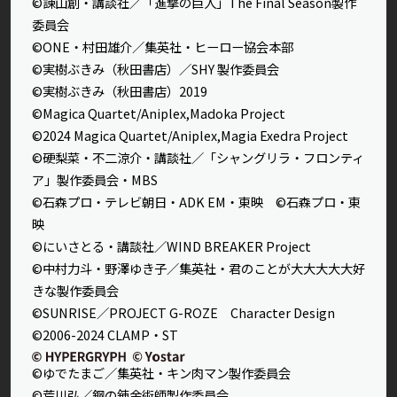
©諫山創・講談社／「進撃の巨人」The Final Season製作
委員会
©ONE・村田雄介／集英社・ヒーロー協会本部
©実樹ぶきみ（秋田書店）／SHY 製作委員会
©実樹ぶきみ（秋田書店）2019
©Magica Quartet/Aniplex,Madoka Project
©2024 Magica Quartet/Aniplex,Magia Exedra Project
©硬梨菜・不二涼介・講談社／「シャングリラ・フロンティ
ア」製作委員会・MBS
©石森プロ・テレビ朝日・ADK EM・東映 ©石森プロ・東
映
©にいさとる・講談社／WIND BREAKER Project
©中村力斗・野澤ゆき子／集英社・君のことが大大大大大好
きな製作委員会
©SUNRISE／PROJECT G-ROZE Character Design
©2006-2024 CLAMP・ST
©ゆでたまご／集英社・キン肉マン製作委員会
©荒川弘／鋼の錬金術師製作委員会