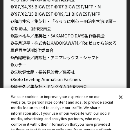
©'87,'94,'95 BIGWEST ©'07 BIGWEST/MFP・M
©'97,'02,'15 BIGWEST ©'09,'11 BIGWEST/MFP
©和月伸宏／集英社・「るろうに剣心 －明治剣客浪漫譚－
京都動乱」製作委員会
©鈴木祐斗／集英社・SAKAMOTO DAYS製作委員会
©長月達平・株式会社KADOKAWA刊／Re:ゼロから始める
異世界生活4製作委員会
©西尾維新／講談社・アニプレックス・シャフト
©カラー
©矢吹健太朗・長谷見沙貴／集英社
©Solo Leveling Animation Partners
©原泰久／集英社・キングダム製作委員会
©石田スイ／集英社・東京喰種製作委員会
We use cookies to improve your experience on our
©石田スイ／集英社・東京喰種：re製作委員会
website, to personalize content and ads, to provide social
media features and to analyze our traffic. We share
©外薗健／集英社
information about your use of our website with our social
©タカヒロ・竹村洋平／集英社・魔防隊広報部
media, advertising and analytics partners, who may
©高橋留美子／小学館・読売テレビ・サンライズ 2009
combine it with other information that you have provided
to them or that they have collected from your use of their
©藤本タツキ／集英社・ＭＡＰＰＡ