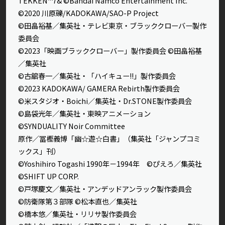
TEKKEN™7& ©Bandai Namco Entertainment Inc.
©2020 川原礫/KADOKAWA/SAO-P Project
©田畠裕基／集英社・テレビ東京・ブラッククローバー製作
委員会
©2023「映画ブラッククローバー」製作委員会 ©田畠裕基
／集英社
©古舘春一／集英社・「ハイキュー!!」製作委員会
©2023 KADOKAWA/ GAMERA Rebirth製作委員会
©米スタジオ・Boichi／集英社・Dr.STONE製作委員会
©島袋光年／集英社・東映アニメーション
©SYNDUALITY Noir Committee
原作／冨樫義博「幽☆遊☆白書」（集英社「ジャンプコミ
ックス」刊）
©Yoshihiro Togashi 1990年－1994年 ©ぴえろ／集英社
©SHIFT UP CORP.
©戸塚慶文／集英社・アンデッドアンラック製作委員会
©防衛隊第３部隊 ©松本直也／集英社
©橋本悠／集英社・リリサ製作委員会