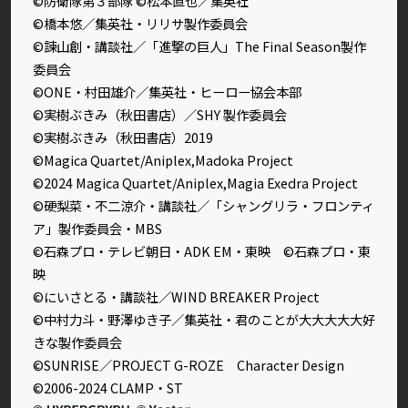
©防衛隊第３部隊 ©松本直也／集英社
©橋本悠／集英社・リリサ製作委員会
©諫山創・講談社／「進撃の巨人」The Final Season製作
委員会
©ONE・村田雄介／集英社・ヒーロー協会本部
©実樹ぶきみ（秋田書店）／SHY 製作委員会
©実樹ぶきみ（秋田書店）2019
©Magica Quartet/Aniplex,Madoka Project
©2024 Magica Quartet/Aniplex,Magia Exedra Project
©硬梨菜・不二涼介・講談社／「シャングリラ・フロンティ
ア」製作委員会・MBS
©石森プロ・テレビ朝日・ADK EM・東映 ©石森プロ・東
映
©にいさとる・講談社／WIND BREAKER Project
©中村力斗・野澤ゆき子／集英社・君のことが大大大大大好
きな製作委員会
©SUNRISE／PROJECT G-ROZE Character Design
©2006-2024 CLAMP・ST