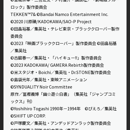
ロック」製作委員会
TEKKEN™7& ©Bandai Namco Entertainment Inc.
©2020 川原礫/KADOKAWA/SAO-P Project
©田畠裕基／集英社・テレビ東京・ブラッククローバー製作
委員会
©2023「映画ブラッククローバー」製作委員会 ©田畠裕基
／集英社
©古舘春一／集英社・「ハイキュー!!」製作委員会
©2023 KADOKAWA/ GAMERA Rebirth製作委員会
©米スタジオ・Boichi／集英社・Dr.STONE製作委員会
©島袋光年／集英社・東映アニメーション
©SYNDUALITY Noir Committee
原作／冨樫義博「幽☆遊☆白書」（集英社「ジャンプコミ
ックス」刊）
©Yoshihiro Togashi 1990年－1994年 ©ぴえろ／集英社
©SHIFT UP CORP.
©戸塚慶文／集英社・アンデッドアンラック製作委員会