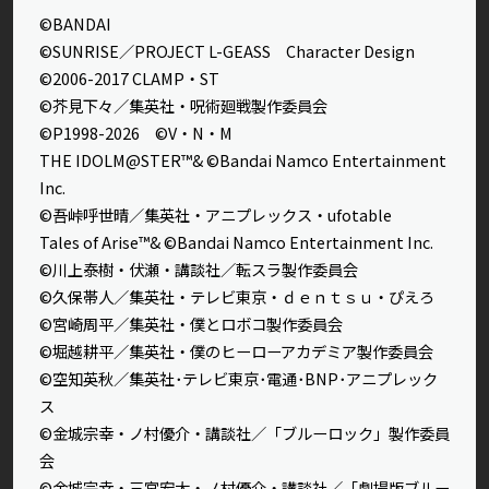
©BANDAI
©SUNRISE／PROJECT L-GEASS Character Design
©2006-2017 CLAMP・ST
©芥見下々／集英社・呪術廻戦製作委員会
©P1998-2026 ©V・N・M
THE IDOLM@STER™& ©Bandai Namco Entertainment
Inc.
©吾峠呼世晴／集英社・アニプレックス・ufotable
Tales of Arise™& ©Bandai Namco Entertainment Inc.
©川上泰樹・伏瀬・講談社／転スラ製作委員会
©久保帯人／集英社・テレビ東京・ｄｅｎｔｓｕ・ぴえろ
©宮崎周平／集英社・僕とロボコ製作委員会
©堀越耕平／集英社・僕のヒーローアカデミア製作委員会
©空知英秋／集英社･テレビ東京･電通･BNP･アニプレック
ス
©金城宗幸・ノ村優介・講談社／「ブルーロック」製作委員
会
©金城宗幸・三宮宏太・ノ村優介・講談社／「劇場版ブルー