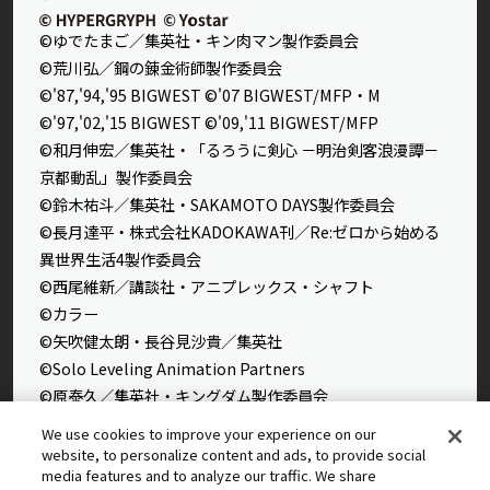
©ゆでたまご／集英社・キン肉マン製作委員会
©荒川弘／鋼の錬金術師製作委員会
©'87,'94,'95 BIGWEST ©'07 BIGWEST/MFP・M
©'97,'02,'15 BIGWEST ©'09,'11 BIGWEST/MFP
©和月伸宏／集英社・「るろうに剣心 －明治剣客浪漫譚－
京都動乱」製作委員会
©鈴木祐斗／集英社・SAKAMOTO DAYS製作委員会
©長月達平・株式会社KADOKAWA刊／Re:ゼロから始める
異世界生活4製作委員会
©西尾維新／講談社・アニプレックス・シャフト
©カラー
©矢吹健太朗・長谷見沙貴／集英社
©Solo Leveling Animation Partners
©原泰久／集英社・キングダム製作委員会
©石田スイ／集英社・東京喰種製作委員会
We use cookies to improve your experience on our
©石田スイ／集英社・東京喰種：re製作委員会
website, to personalize content and ads, to provide social
media features and to analyze our traffic. We share
©外薗健／集英社