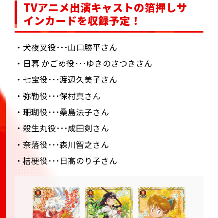
TVアニメ出演キャストの箔押しサ
インカードを収録予定！
・犬夜叉役･･･山口勝平さん
・日暮 かごめ役･･･ゆきのさつきさん
・七宝役･･･渡辺久美子さん
・弥勒役･･･保村真さん
・珊瑚役･･･桑島法子さん
・殺生丸役･･･成田剣さん
・奈落役･･･森川智之さん
・桔梗役･･･日髙のり子さん