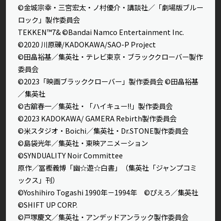
©金城宗幸・三宮宏太・ノ村優介・講談社／「劇場版ブルー
ロック」製作委員会
TEKKEN™7& ©Bandai Namco Entertainment Inc.
©2020 川原礫/KADOKAWA/SAO-P Project
©田畠裕基／集英社・テレビ東京・ブラッククローバー製作
委員会
©2023「映画ブラッククローバー」製作委員会 ©田畠裕基
／集英社
©古舘春一／集英社・「ハイキュー!!」製作委員会
©2023 KADOKAWA/ GAMERA Rebirth製作委員会
©米スタジオ・Boichi／集英社・Dr.STONE製作委員会
©島袋光年／集英社・東映アニメーション
©SYNDUALITY Noir Committee
原作／冨樫義博「幽☆遊☆白書」（集英社「ジャンプコミ
ックス」刊）
©Yoshihiro Togashi 1990年－1994年 ©ぴえろ／集英社
©SHIFT UP CORP.
©戸塚慶文／集英社・アンデッドアンラック製作委員会