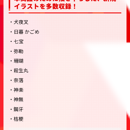
イラストを多数収録！
・犬夜叉
・日暮 かごめ
・七宝
・弥勒
・珊瑚
・殺生丸
・奈落
・神楽
・神無
・鋼牙
・桔梗