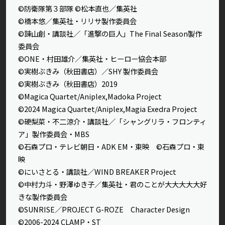
©防衛隊第３部隊 ©松本直也／集英社
©橋本悠／集英社・リリサ製作委員会
©諫山創・講談社／「進撃の巨人」The Final Season製作
委員会
©ONE・村田雄介／集英社・ヒーロー協会本部
©実樹ぶきみ（秋田書店）／SHY 製作委員会
©実樹ぶきみ（秋田書店）2019
©Magica Quartet/Aniplex,Madoka Project
©2024 Magica Quartet/Aniplex,Magia Exedra Project
©硬梨菜・不二涼介・講談社／「シャングリラ・フロンティ
ア」製作委員会・MBS
©石森プロ・テレビ朝日・ADK EM・東映 ©石森プロ・東
映
©にいさとる・講談社／WIND BREAKER Project
©中村力斗・野澤ゆき子／集英社・君のことが大大大大大好
きな製作委員会
©SUNRISE／PROJECT G-ROZE Character Design
©2006-2024 CLAMP・ST