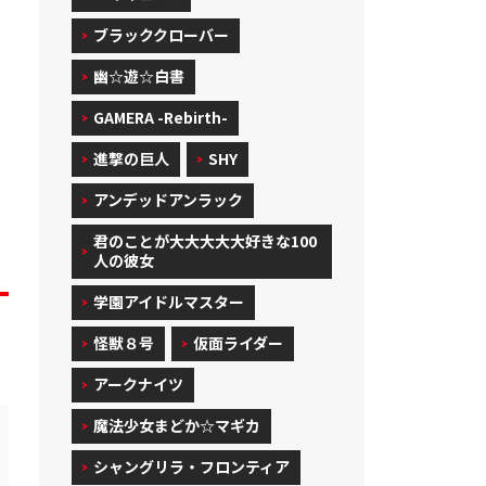
ブラッククローバー
幽☆遊☆白書
GAMERA -Rebirth-
進撃の巨人
SHY
アンデッドアンラック
君のことが大大大大大好きな100
人の彼女
学園アイドルマスター
怪獣８号
仮面ライダー
アークナイツ
魔法少女まどか☆マギカ
シャングリラ・フロンティア