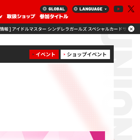
×
ター シンデレラガールズ スペシャルカードサプライセットを更新！
[ 商
イベント
ショップイベント