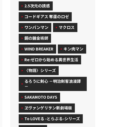
2.5次元の誘惑
コードギアス 奪還のロゼ
ワンパンマン
マクロス
鋼の錬金術師
WIND BREAKER
キン肉マン
Re:ゼロから始める異世界生活
〈物語〉シリーズ
るろうに剣心 －明治剣客浪漫譚
－
SAKAMOTO DAYS
ヱヴァンゲリヲン新劇場版
To LOVEる -とらぶる-シリーズ