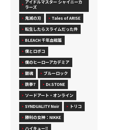
アイドルマスター シャイニーカ
ラーズ
鬼滅の刃
Tales of ARISE
転生したらスライムだった件
BLEACH 千年血戦篇
僕とロボコ
僕のヒーローアカデミア
銀魂
ブルーロック
鉄拳7
Dr.STONE
ソードアート・オンライン
SYNDUALITY Noir
トリコ
勝利の女神：NIKKE
ハイキュー‼