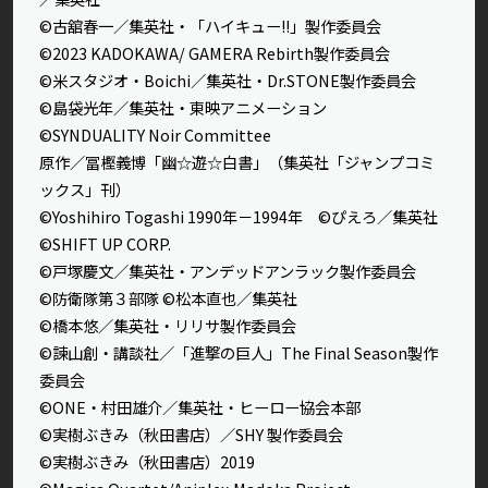
©古舘春一／集英社・「ハイキュー!!」製作委員会
©2023 KADOKAWA/ GAMERA Rebirth製作委員会
©米スタジオ・Boichi／集英社・Dr.STONE製作委員会
©島袋光年／集英社・東映アニメーション
©SYNDUALITY Noir Committee
原作／冨樫義博「幽☆遊☆白書」（集英社「ジャンプコミ
ックス」刊）
©Yoshihiro Togashi 1990年－1994年 ©ぴえろ／集英社
©SHIFT UP CORP.
©戸塚慶文／集英社・アンデッドアンラック製作委員会
©防衛隊第３部隊 ©松本直也／集英社
©橋本悠／集英社・リリサ製作委員会
©諫山創・講談社／「進撃の巨人」The Final Season製作
委員会
©ONE・村田雄介／集英社・ヒーロー協会本部
©実樹ぶきみ（秋田書店）／SHY 製作委員会
©実樹ぶきみ（秋田書店）2019