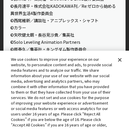
©長月達平・株式会社KADOKAWA刊／Re:ゼロから始める
異世界生活4製作委員会
©西尾維新／講談社・アニプレックス・シャフト
©カラー
©矢吹健太朗・長谷見沙貴／集英社
©Solo Leveling Animation Partners
©原泰久／集英社・キングダム製作委員会
©石田スイ／集英社・東京喰種製作委員会
We use cookies to improve your experience on our
©石田スイ／集英社・東京喰種：re製作委員会
website, to personalize content and ads, to provide social
media features and to analyze our traffic. We share
©外薗健／集英社
information about your use of our website with our social
©タカヒロ・竹村洋平／集英社・魔防隊広報部
media, advertising and analytics partners, who may
©高橋留美子／小学館・読売テレビ・サンライズ 2009
combine it with other information that you have provided
to them or that they have collected from your use of their
©藤本タツキ／集英社・ＭＡＰＰＡ
services. We do not set and use cookies for the purpose
© 2025 MAPPA／チェンソーマンプロジェクト ©藤本タツ
of improving your website experience or advertisement
キ／集英社
or social media features or web access analytics for our
©星野桂／集英社
users under 16 years of age. Please click “Reject All
Cookies” if you are below the age of 16. Please click
©理不尽な孫の手/MFブックス/「無職転生Ⅲ」製作委員会
“Accept All Cookies” if you are 16 years of age or older,
©逢沢大介・KADOKAWA刊／シャドウガーデン