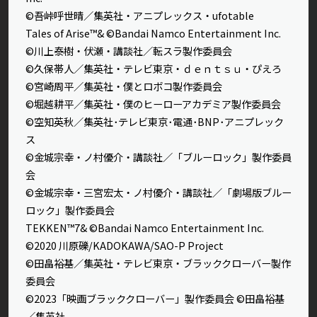
©吾峠呼世晴／集英社・アニプレックス・ufotable
Tales of Arise™& ©Bandai Namco Entertainment Inc.
©川上泰樹・伏瀬・講談社／転スラ製作委員会
©久保帯人／集英社・テレビ東京・ｄｅｎｔｓｕ・ぴえろ
©宮崎周平／集英社・僕とロボコ製作委員会
©堀越耕平／集英社・僕のヒーローアカデミア製作委員会
©空知英秋／集英社･テレビ東京･電通･BNP･アニプレック
ス
©金城宗幸・ノ村優介・講談社／「ブルーロック」製作委員
会
©金城宗幸・三宮宏太・ノ村優介・講談社／「劇場版ブルー
ロック」製作委員会
TEKKEN™7& ©Bandai Namco Entertainment Inc.
©2020 川原礫/KADOKAWA/SAO-P Project
©田畠裕基／集英社・テレビ東京・ブラッククローバー製作
委員会
©2023「映画ブラッククローバー」製作委員会 ©田畠裕基
／集英社