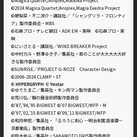
©Magica Quartet/Aniplex,Madoka Project
©2024 Magica Quartet/Aniplex,Magia Exedra Project
©硬梨菜・不二涼介・講談社／「シャングリラ・フロンティ
ア」製作委員会・MBS
©石森プロ・テレビ朝日・ADK EM・東映 ©石森プロ・東
映
©にいさとる・講談社／WIND BREAKER Project
©中村力斗・野澤ゆき子／集英社・君のことが大大大大大好
きな製作委員会
©SUNRISE／PROJECT G-ROZE Character Design
©2006-2024 CLAMP・ST
©ゆでたまご／集英社・キン肉マン製作委員会
©荒川弘／鋼の錬金術師製作委員会
©'87,'94,'95 BIGWEST ©'07 BIGWEST/MFP・M
©'97,'02,'15 BIGWEST ©'09,'11 BIGWEST/MFP
©和月伸宏／集英社・「るろうに剣心 －明治剣客浪漫譚－
京都動乱」製作委員会
©鈴木祐斗／集英社・SAKAMOTO DAYS製作委員会