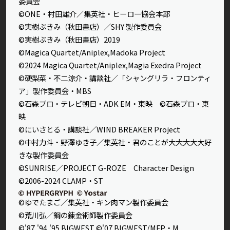
委員会
©ONE・村田雄介／集英社・ヒーロー協会本部
©実樹ぶきみ（秋田書店）／SHY 製作委員会
©実樹ぶきみ（秋田書店）2019
©Magica Quartet/Aniplex,Madoka Project
©2024 Magica Quartet/Aniplex,Magia Exedra Project
©硬梨菜・不二涼介・講談社／「シャングリラ・フロンティ
ア」製作委員会・MBS
©石森プロ・テレビ朝日・ADK EM・東映 ©石森プロ・東
映
©にいさとる・講談社／WIND BREAKER Project
©中村力斗・野澤ゆき子／集英社・君のことが大大大大大好
きな製作委員会
©SUNRISE／PROJECT G-ROZE Character Design
©2006-2024 CLAMP・ST
©ゆでたまご／集英社・キン肉マン製作委員会
©荒川弘／鋼の錬金術師製作委員会
©'87,'94,'95 BIGWEST ©'07 BIGWEST/MFP・M