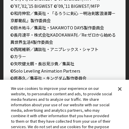
©'97,'02,'15 BIGWEST ©'09,'11 BIGWEST/MFP
©和月伸宏／集英社・「るろうに剣心 －明治剣客浪漫譚－
京都動乱」製作委員会
©鈴木祐斗／集英社・SAKAMOTO DAYS製作委員会
©長月達平・株式会社KADOKAWA刊／Re:ゼロから始める
異世界生活4製作委員会
©西尾維新／講談社・アニプレックス・シャフト
©カラー
©矢吹健太朗・長谷見沙貴／集英社
©Solo Leveling Animation Partners
©原泰久／集英社・キングダム製作委員会
©石田スイ／集英社・東京喰種製作委員会
We use cookies to improve your experience on our
©石田スイ／集英社・東京喰種：re製作委員会
website, to personalize content and ads, to provide social
media features and to analyze our traffic. We share
©外薗健／集英社
information about your use of our website with our social
©タカヒロ・竹村洋平／集英社・魔防隊広報部
media, advertising and analytics partners, who may
©高橋留美子／小学館・読売テレビ・サンライズ 2009
combine it with other information that you have provided
©藤本タツキ／集英社・ＭＡＰＰＡ
to them or that they have collected from your use of their
services. We do not set and use cookies for the purpose
© 2025 MAPPA／チェンソーマンプロジェクト ©藤本タツ