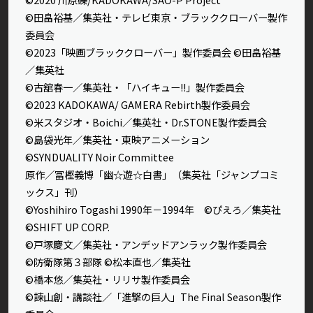
©田畠裕基／集英社・テレビ東京・ブラッククローバー製作
委員会
©2023「映画ブラッククローバー」製作委員会 ©田畠裕基
／集英社
©古舘春一／集英社・「ハイキュー!!」製作委員会
©2023 KADOKAWA/ GAMERA Rebirth製作委員会
©米スタジオ・Boichi／集英社・Dr.STONE製作委員会
©島袋光年／集英社・東映アニメーション
©SYNDUALITY Noir Committee
原作／冨樫義博「幽☆遊☆白書」（集英社「ジャンプコミ
ックス」刊）
©Yoshihiro Togashi 1990年－1994年 ©ぴえろ／集英社
©SHIFT UP CORP.
©戸塚慶文／集英社・アンデッドアンラック製作委員会
©防衛隊第３部隊 ©松本直也／集英社
©橋本悠／集英社・リリサ製作委員会
©諫山創・講談社／「進撃の巨人」The Final Season製作