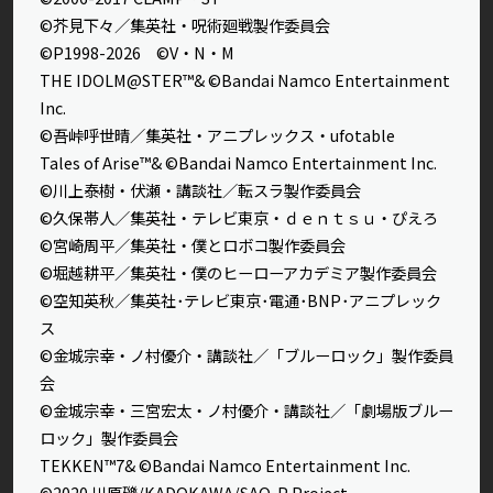
©芥見下々／集英社・呪術廻戦製作委員会
©P1998-2026 ©V・N・M
THE IDOLM@STER™& ©Bandai Namco Entertainment
Inc.
©吾峠呼世晴／集英社・アニプレックス・ufotable
Tales of Arise™& ©Bandai Namco Entertainment Inc.
©川上泰樹・伏瀬・講談社／転スラ製作委員会
©久保帯人／集英社・テレビ東京・ｄｅｎｔｓｕ・ぴえろ
©宮崎周平／集英社・僕とロボコ製作委員会
©堀越耕平／集英社・僕のヒーローアカデミア製作委員会
©空知英秋／集英社･テレビ東京･電通･BNP･アニプレック
ス
©金城宗幸・ノ村優介・講談社／「ブルーロック」製作委員
会
©金城宗幸・三宮宏太・ノ村優介・講談社／「劇場版ブルー
ロック」製作委員会
TEKKEN™7& ©Bandai Namco Entertainment Inc.
©2020 川原礫/KADOKAWA/SAO-P Project