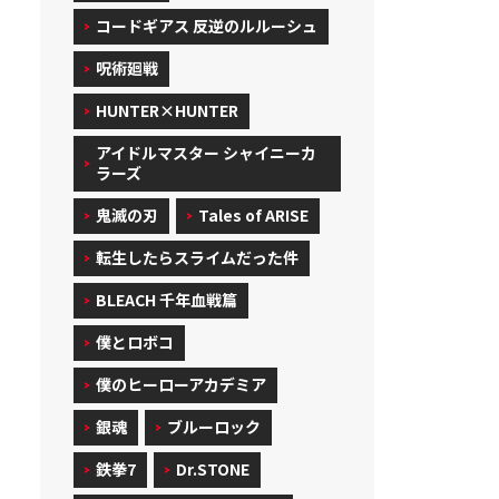
コードギアス 反逆のルルーシュ
呪術廻戦
HUNTER×HUNTER
アイドルマスター シャイニーカ
ラーズ
鬼滅の刃
Tales of ARISE
転生したらスライムだった件
BLEACH 千年血戦篇
僕とロボコ
僕のヒーローアカデミア
銀魂
ブルーロック
鉄拳7
Dr.STONE