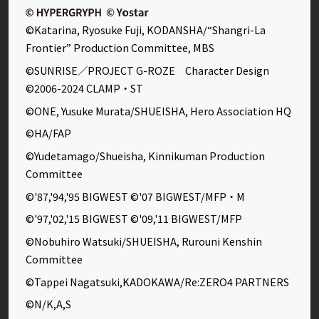
©Katarina, Ryosuke Fuji, KODANSHA/“Shangri-La
Frontier” Production Committee, MBS
©SUNRISE／PROJECT G-ROZE Character Design
©2006-2024 CLAMP・ST
©ONE, Yusuke Murata/SHUEISHA, Hero Association HQ
©HA/FAP
©Yudetamago/Shueisha, Kinnikuman Production
Committee
©'87,'94,'95 BIGWEST ©'07 BIGWEST/MFP・M
©'97,'02,'15 BIGWEST ©'09,'11 BIGWEST/MFP
©Nobuhiro Watsuki/SHUEISHA, Rurouni Kenshin
Committee
©Tappei Nagatsuki,KADOKAWA/Re:ZERO4 PARTNERS
©N/K,A,S