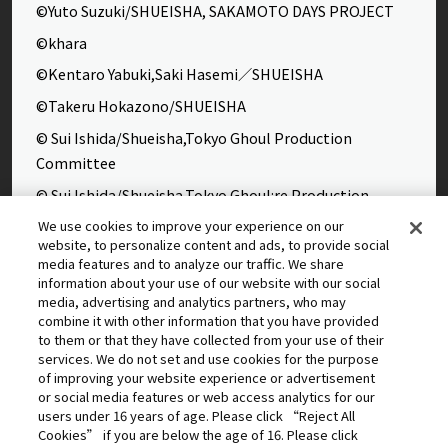
©Yuto Suzuki/SHUEISHA, SAKAMOTO DAYS PROJECT
©khara
©Kentaro Yabuki,Saki Hasemi／SHUEISHA
©Takeru Hokazono/SHUEISHA
© Sui Ishida/Shueisha,Tokyo Ghoul Production
Committee
© Sui Ishida/Shueisha,Tokyo Ghoul:re Production
Committee
We use cookies to improve your experience on our
website, to personalize content and ads, to provide social
©Yasuhisa Hara/Shueisha,Kingdom Project
media features and to analyze our traffic. We share
©Takahiro,Yohei Takemura/SHUEISHA,Chained Soldier
information about your use of our website with our social
media, advertising and analytics partners, who may
Production Consortium
combine it with other information that you have provided
©Rumiko Takahashi / Shogakukan, Yomiuri TV, Sunrise
to them or that they have collected from your use of their
services. We do not set and use cookies for the purpose
2009
of improving your website experience or advertisement
©Tatsuki Fujimoto/SHUEISHA, MAPPA
or social media features or web access analytics for our
users under 16 years of age. Please click “Reject All
© 2025 MAPPA/CHAINSAW MAN PROJECT ©Tatsuki
Cookies” if you are below the age of 16. Please click