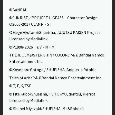
©BANDAI
©SUNRISE／PROJECT L-GEASS Character Design
©2006-2017 CLAMP・ST
© Gege Akutami/Shueisha, JUJUTSU KAISEN Project
Licensed by Medialink
©P1998-2026 ©V・N・M
THE IDOLM@STER SHINY COLORS™& ©Bandai Namco
Entertainment Inc.
©Koyoharu Gotoge / SHUEISHA, Aniplex, ufotable
Tales of Arise™& ©Bandai Namco Entertainment Inc.
© T, F, K/TSP
©Tite Kubo/Shueisha, TV TOKYO, dentsu, Pierrot
Licensed by Medialink
© Shuhei Miyazaki/SHUEISHA, Me&Roboco