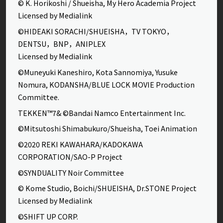
© K. Horikoshi / Shueisha, My Hero Academia Project
Licensed by Medialink
©HIDEAKI SORACHI/SHUEISHA，TV TOKYO，
DENTSU，BNP，ANIPLEX
Licensed by Medialink
©Muneyuki Kaneshiro, Kota Sannomiya, Yusuke
Nomura, KODANSHA/BLUE LOCK MOVIE Production
Committee.
TEKKEN™7& ©Bandai Namco Entertainment Inc.
©Mitsutoshi Shimabukuro/Shueisha, Toei Animation
©2020 REKI KAWAHARA/KADOKAWA
CORPORATION/SAO-P Project
©SYNDUALITY Noir Committee
© Kome Studio, Boichi/SHUEISHA, Dr.STONE Project
Licensed by Medialink
©SHIFT UP CORP.