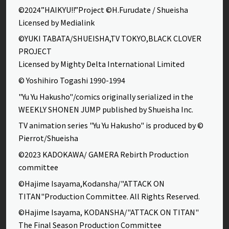
©2024”HAIKYU!!”Project ©H.Furudate / Shueisha
Licensed by Medialink
©YUKI TABATA/SHUEISHA,TV TOKYO,BLACK CLOVER
PROJECT
Licensed by Mighty Delta International Limited
© Yoshihiro Togashi 1990-1994
"Yu Yu Hakusho"/comics originally serialized in the
WEEKLY SHONEN JUMP published by Shueisha Inc.
TV animation series "Yu Yu Hakusho" is produced by ©
Pierrot/Shueisha
©2023 KADOKAWA/ GAMERA Rebirth Production
committee
©Hajime Isayama,Kodansha/"ATTACK ON
TITAN"Production Committee. All Rights Reserved.
©Hajime Isayama, KODANSHA/"ATTACK ON TITAN"
The Final Season Production Committee