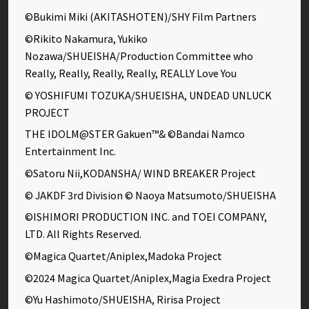
©Bukimi Miki (AKITASHOTEN)/SHY Film Partners
©Rikito Nakamura, Yukiko
Nozawa/SHUEISHA/Production Committee who
Really, Really, Really, Really, REALLY Love You
© YOSHIFUMI TOZUKA/SHUEISHA, UNDEAD UNLUCK
PROJECT
THE IDOLM@STER Gakuen™& ©Bandai Namco
Entertainment Inc.
©Satoru Nii,KODANSHA/ WIND BREAKER Project
© JAKDF 3rd Division © Naoya Matsumoto/SHUEISHA
©ISHIMORI PRODUCTION INC. and TOEI COMPANY,
LTD. All Rights Reserved.
©Magica Quartet/Aniplex,Madoka Project
©2024 Magica Quartet/Aniplex,Magia Exedra Project
©Yu Hashimoto/SHUEISHA, Ririsa Project