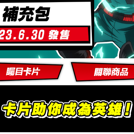
徵
矚目卡片