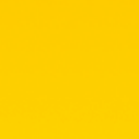
1年級A班集結！
發揮“個性”戰鬥吧